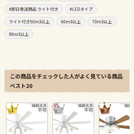
即日発送 大風量 LED 調
大風量 LED 調光・光色
LED 調光・光色切替
光・光色切替(電球色-昼
切替(電球色-昼白色) 6灯
球色-昼白色) 6灯 薄
白色) 6灯 軽量 高演色
軽量 高演色LED [R15] オ
軽量 高演色LED [R15
LED [R15] オーデリック
ーデリック製シーリン
ーデリック製シーリ
製シーリングファンラ
グファンライト
グファンライト
イト【OLB204】
【OLB033】
【OFE026】
通常価格
¥
230,780
通常価格
¥
230,780
通常価格
¥
184,
特別価格
特別価格
特別価格
¥
112,262
¥
112,262
¥
90,651
お気に入りに追加
お気に入りに追加
お気に入りに
最近チェックした10商品