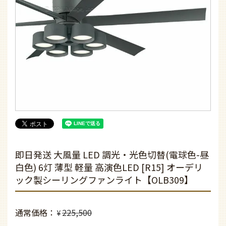
即日発送 大風量 LED 調光・光色切替(電球色-昼
白色) 6灯 薄型 軽量 高演色LED [R15] オーデリ
ック製シーリングファンライト【OLB309】
通常価格
225,500
¥
¥
113,795
特別価格
税込
49.5% OFF
なら
月々9,482円
から。分割手数料無料
全国対応可能な専門店の取付工事について：
(必
須)
※無料で取付工事見積もりをいたします。