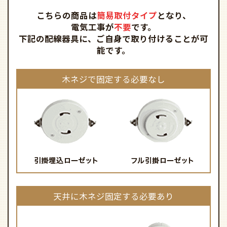
天井に木ネジ固定する必要あり
簡易取付タイプでも、組み立てや取り付けなど1人では難
しい場合がございます。
壁スイッチに調光機能があるものや、壁スイッチ自体が
ない場合はお取り付けができません。
戸建てや木造の建物へのお取り付けは、必ず天井裏の木
材（野縁）に木ネジ4本で、付属のアタッチメントをしっ
かりと固定してください。
上記以外の配線器具については、取り付けができない可
能性がございますのでお問い合わせください。