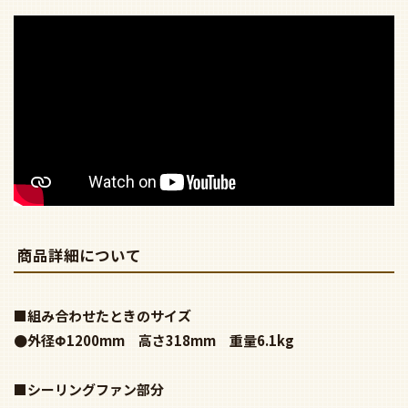
■シーリングファン部分
●本体：(チャコールグレー色)
●羽根：樹脂(チャコールグレー色)
●径1,200mm 高271mm 4.0kg
●リモコン付属
●風量4段階切替：強→中→弱→ソフト
●リズム回転・風向切替 / 直付専用 /
電動昇降装置対応型（組合せ条件付） /
調光器不可
■照明部分
●光色切替 高演色LED R15クラス2
電球色 2700K LED単体570lm
昼白色 5000K LED単体630lm
※付け始めは電球色で点灯し昼白色へは切替が必要です