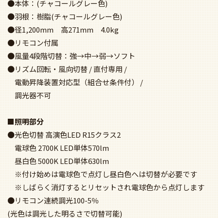
※しばらく消灯するとリセットされ電球色から点灯します
●リモコン連続調光100-5％
(光色は調光した明るさで切替可能)
●鋼(チャコールグレー)
●樹脂(乳白)
●LED電球フラット型 5.6W×6（GX53-1a）No.241G
●径333mm 高81mm 2.1kg
●光源寿命40,000時間/シーリングファン灯具
固有エネルギー消費効率95.2lm /
W(3,200lm・33.6W・Ra94)
●光束値は昼白色時(電球色時は9割の明るさ)
●WF 247・249P1専用
ファン本体と組み合わせてリモコンをご使用下さい
受光部カバーは組み合わせ本体に付属しています