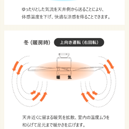
住宅の気密化が進み、室内の快適空調への要求がますます高
まる中で、シーリングファンのもつ優れた特性は注目されてい
ます。エアコンとシーリングファンを併用することで、エアコ
ン運転だけの場合と比べ、冷暖房費が大幅に節減できます。
シーリングファンを使用し室内の温度を均一な環境にするこ
とで、エアコンの温度設定も低めに設定できます。