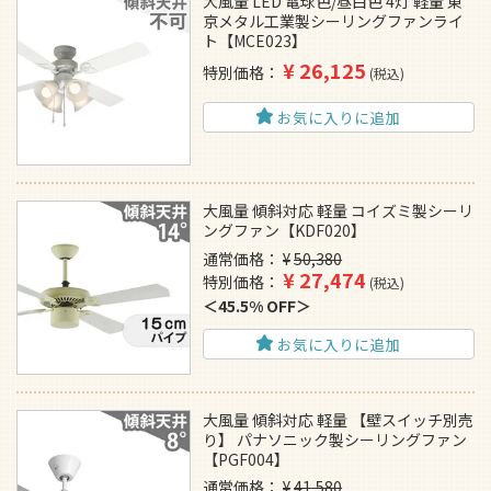
大風量 LED 電球色/昼白色 4灯 軽量 東
京メタル工業製シーリングファンライ
ト【MCE023】
¥
26,125
特別価格
税込
お気に入りに追加
大風量 傾斜対応 軽量 コイズミ製シーリ
ングファン【KDF020】
通常価格
¥
50,380
¥
27,474
特別価格
税込
45.5% OFF
お気に入りに追加
大風量 傾斜対応 軽量 【壁スイッチ別売
り】 パナソニック製シーリングファン
【PGF004】
通常価格
¥
41,580