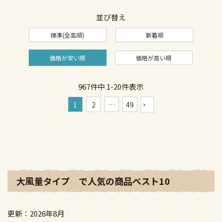
並び替え
標準(全高順)
新着順
価格が安い順
価格が高い順
967
件中
1
-
20
件表示
1
2
…
49
大風量タイプ で人気の商品ベスト10
2026年8月