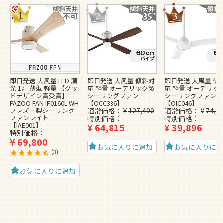
即日発送 大風量 LED 調
即日発送 大風量 傾斜対
即日発送 大風量 傾
光 1灯 薄型 軽量 【グッ
応 軽量 オーデリック製
応 軽量 オーデリッ
ドデザイン賞受賞】
シーリングファン
シーリングファン
FAZOO FAN IF0160L-WH
【OCC336】
【OIC046】
ファズー製シーリング
通常価格
¥
127,490
通常価格
¥
74,4
ファンライト
特別価格
特別価格
【IAE001】
¥
64,815
¥
39,896
特別価格
¥
69,800
お気に入りに追加
お気に入りに
3
お気に入りに追加