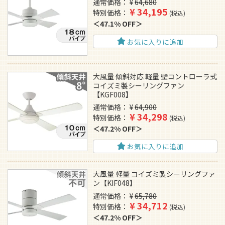
通常価格
¥
64,680
¥
34,195
特別価格
税込
47.1% OFF
お気に入りに追加
大風量 傾斜対応 軽量 壁コントローラ式
コイズミ製シーリングファン
【KGF008】
通常価格
¥
64,900
¥
34,298
特別価格
税込
47.2% OFF
お気に入りに追加
大風量 軽量 コイズミ製シーリングファ
ン【KIF048】
通常価格
¥
65,780
¥
34,712
特別価格
税込
47.2% OFF