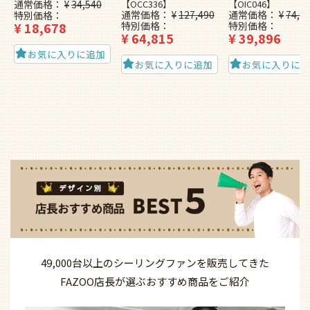
通常価格
¥
34,540
【OCC336】
【OIC046】
通常価格
¥
127,490
通常価格
¥
74,4
特別価格
¥
18,678
特別価格
特別価格
¥
64,815
¥
39,896
お気に入りに追加
お気に入りに追加
お気に入りに
49,000台以上の
シーリングファンを
販売してきた
FAZOO店長が選ぶ
おすすめ商品を
ご紹介