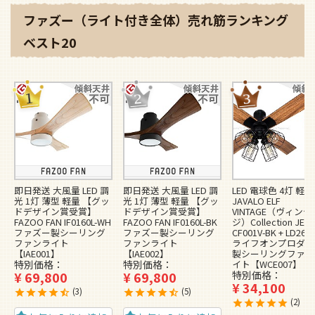
ファズー（ライト付き全体）売れ筋ランキング
ベスト20
即日発送 大風量 LED 調
即日発送 大風量 LED 調
LED 電球色 4灯 軽量
光 1灯 薄型 軽量 【グッ
光 1灯 薄型 軽量 【グッ
JAVALO ELF
ドデザイン賞受賞】
ドデザイン賞受賞】
VINTAGE（ヴィンテ
FAZOO FAN IF0160L-WH
FAZOO FAN IF0160L-BK
ジ）Collection JE-
ファズー製シーリング
ファズー製シーリング
CF001V-BK + LD2620
ファンライト
ファンライト
ライフオンプロダク
【IAE001】
【IAE002】
製シーリングファン
特別価格
特別価格
イト【WCE007】
¥
69,800
¥
69,800
特別価格
¥
34,100
3
5
2