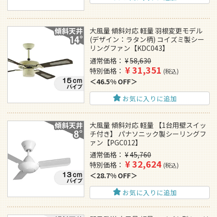
大風量 傾斜対応 軽量 羽根変更モデル
(デザイン：ラタン柄) コイズミ製シー
リングファン【KDC043】
通常価格
¥
58,630
¥
31,351
特別価格
税込
46.5% OFF
お気に入りに追加
大風量 傾斜対応 軽量 【1台用壁スイッ
チ付き】 パナソニック製シーリングフ
ァン【PGC012】
通常価格
¥
45,760
¥
32,624
特別価格
税込
28.7% OFF
お気に入りに追加