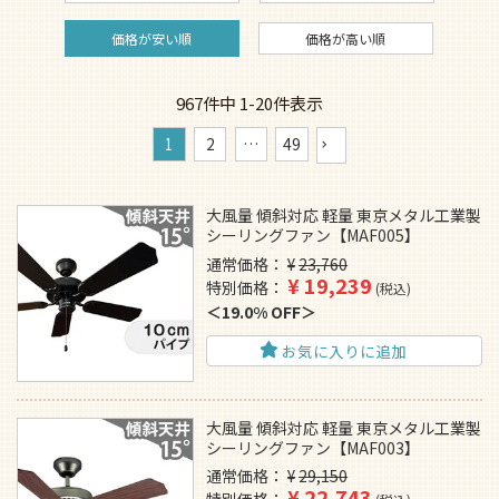
価格が安い順
価格が高い順
967
件中
1
-
20
件表示
1
2
…
49
大風量 傾斜対応 軽量 東京メタル工業製
シーリングファン【MAF005】
通常価格
¥
23,760
¥
19,239
特別価格
税込
19.0% OFF
お気に入りに追加
大風量 傾斜対応 軽量 東京メタル工業製
シーリングファン【MAF003】
通常価格
¥
29,150
¥
22,743