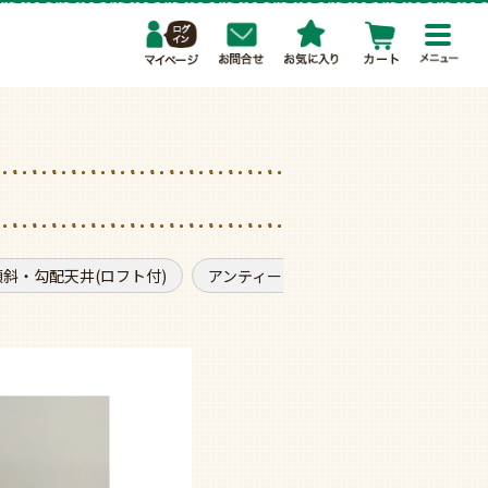
toggl
navig
斜・勾配天井(ロフト付)
アンティーク調
普通サイズ
ラ