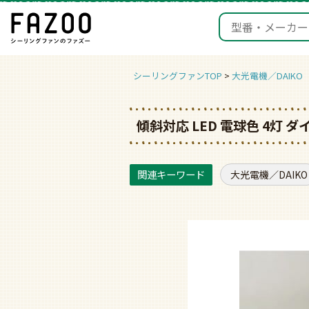
シーリングファンTOP
大光電機／DAIKO
傾斜対応 LED 電球色 4灯
大光電機／DAIKO