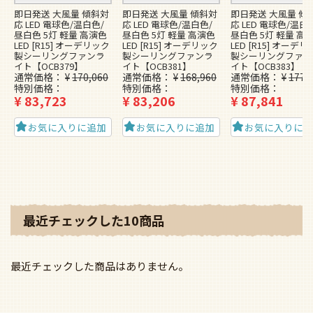
即日発送 大風量 傾斜対
即日発送 大風量 傾斜対
即日発送 大風量 傾
応 LED 電球色/温白色/
応 LED 電球色/温白色/
応 LED 電球色/温白
昼白色 5灯 軽量 高演色
昼白色 5灯 軽量 高演色
昼白色 5灯 軽量 高
LED [R15] オーデリック
LED [R15] オーデリック
LED [R15] オーデ
製シーリングファンラ
製シーリングファンラ
製シーリングファン
イト【OCB379】
イト【OCB381】
イト【OCB383】
通常価格
¥
170,060
通常価格
¥
168,960
通常価格
¥
177,
特別価格
特別価格
特別価格
¥
83,723
¥
83,206
¥
87,841
お気に入りに追加
お気に入りに追加
お気に入りに
最近チェックした10商品
最近チェックした商品はありません。