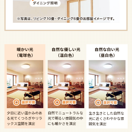
暖かい光
自然な優しい光
自然な白い光
（電球色）
（温白色）
（昼白色）
夕日に近い温かみのあ
自然でニュートラルな
生き生きとした自然な
る光で
くつろぎやリラ
光で
明るい雰囲気の中
光に近く
さわやかな雰
ックス空間を演出
にも暖かさを演出
囲気を演出