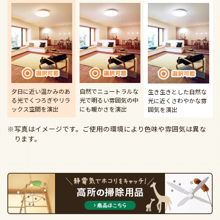
夕日に近い温かみのあ
自然でニュートラルな
生き生きとした自然な
る光で
くつろぎやリラ
光で
明るい雰囲気の中
光に近く
さわやかな雰
ックス空間を演出
にも暖かさを演出
囲気を演出
※写真はイメージです。ご使用の環境により色味や雰囲気は異な
ります。