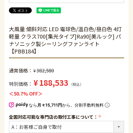
大風量 傾斜対応 LED 電球色/温白色/昼白色 4灯
軽量 クラス700[集光タイプ]Ra90[美ルック] パ
ナソニック製シーリングファンライト
【PBB184】
通常価格
382,580
¥
¥
188,533
特別価格
税込
50.7% OFF
なら
月々15,711円
から。分割手数料無料
全国対応可能な専門店の取付工事について：
(必
須)