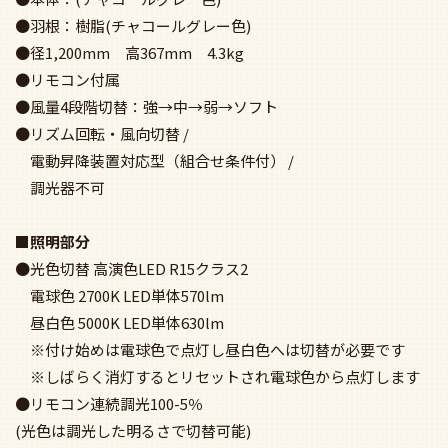
●羽根：樹脂(チャコールグレー色)
●径1,200mm 高367mm 4.3kg
●リモコン付属
●風量4段階切替：強→中→弱→ソフト
●リズム回転・風向切替 /
電動昇降装置対応型（組合せ条件付） /
調光器不可
■照明部分
●光色切替 高演色LED R15クラス2
電球色 2700K LED単体570lm
昼白色 5000K LED単体630lm
※付け始めは電球色で点灯し昼白色へは切替が必要です
※しばらく消灯するとリセットされ電球色から点灯します
●リモコン連続調光100-5％
(光色は調光した明るさで切替可能)