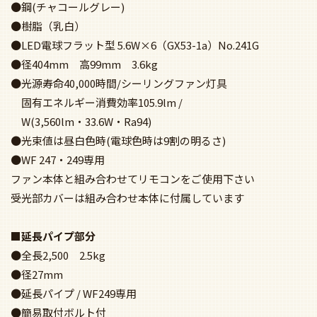
●鋼(チャコールグレー)
●樹脂（乳白）
●LED電球フラット型 5.6W×6（GX53-1a）No.241G
●径404mm 高99mm 3.6kg
●光源寿命40,000時間/シーリングファン灯具
固有エネルギー消費効率105.9lm /
W(3,560lm・33.6W・Ra94)
●光束値は昼白色時(電球色時は9割の明るさ)
●WF 247・249専用
ファン本体と組み合わせてリモコンをご使用下さい
受光部カバーは組み合わせ本体に付属しています
■延長パイプ部分
●全長2,500 2.5kg
●径27mm
●延長パイプ / WF249専用
●簡易取付ボルト付