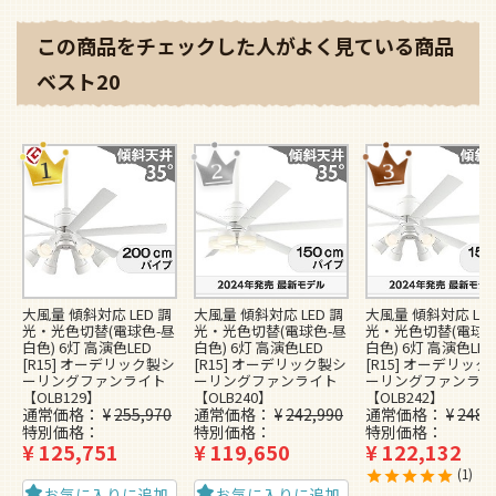
この商品をチェックした人がよく見ている商品
ベスト20
大風量 傾斜対応 LED 調
大風量 傾斜対応 LED 調
大風量 傾斜対応 LED
光・光色切替(電球色-昼
光・光色切替(電球色-昼
光・光色切替(電球色
白色) 6灯 高演色LED
白色) 6灯 高演色LED
白色) 6灯 高演色LED
[R15] オーデリック製シ
[R15] オーデリック製シ
[R15] オーデリッ
ーリングファンライト
ーリングファンライト
ーリングファンライ
【OLB129】
【OLB240】
【OLB242】
通常価格
¥
255,970
通常価格
¥
242,990
通常価格
¥
248,
特別価格
特別価格
特別価格
¥
125,751
¥
119,650
¥
122,132
1
お気に入りに追加
お気に入りに追加