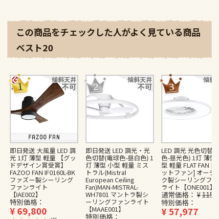
この商品をチェックした人がよく見ている商品
ベスト20
即日発送 大風量 LED 調
即日発送 LED 調光・光
LED 調光 光色切替(
光 1灯 薄型 軽量 【グッ
色切替(電球色-昼白色) 1
色-昼光色) 1灯 薄型
ドデザイン賞受賞】
灯 薄型 小型 軽量 ミス
型 軽量 FLAT FAN [
FAZOO FAN IF0160L-BK
トラル(Mistral
ットファン] オーデ
ファズー製シーリング
European Ceiling
ク製シーリングファ
ファンライト
Fan)MAN-MISTRAL-
ライト【ONE001】
【IAE002】
WH7801 マントラ製シ
通常価格
¥
115,
特別価格
ーリングファンライト
特別価格
¥
69,800
【MAAE001】
¥
57,977
特別価格