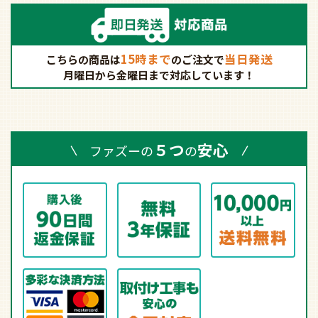
15時まで
当日発送
こちらの商品は
の
ご注文で
月曜日から金曜日まで対応しています！
５つ
安心
ファズーの
の