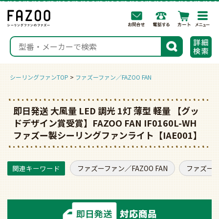
togg
navi
検索
シーリングファンTOP
ファズーファン／FAZOO FAN
即日発送 大風量 LED 調光 1灯 薄型 軽量 【グッ
ドデザイン賞受賞】FAZOO FAN IF0160L-WH
ファズー製シーリングファンライト【IAE001】
ファズーファン／FAZOO FAN
ファズーフ