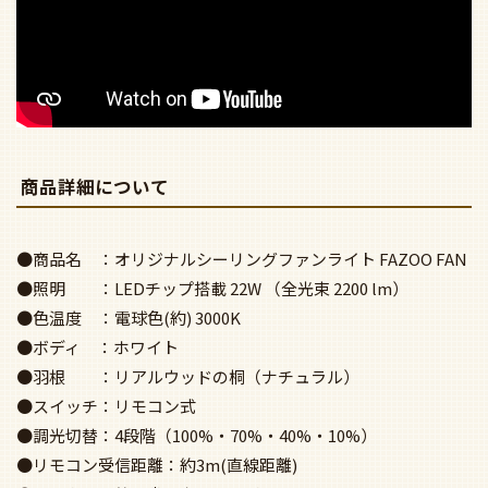
商品詳細について
●商品名 ：オリジナルシーリングファンライト FAZOO FAN
●照明 ：LEDチップ搭載 22W （全光束 2200 lm）
●色温度 ：電球色(約) 3000K
●ボディ ：ホワイト
●羽根 ：リアルウッドの桐（ナチュラル）
●スイッチ：リモコン式
●調光切替：4段階（100%・70%・40%・10%）
●リモコン受信距離：約3m(直線距離)