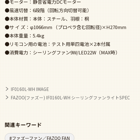
●モーター：静音省電力DCモーター
●風速切替：6段階（回転方向切替可能）
●本体材質：本体：スチール、羽根：桐
●サ イ ズ：φ1066mm （プロペラ含む回転径)×H270mm
●本体重量：5.4kg
●リモコン用の電池：テスト用単四電池×2本付属
●消費電力：シーリングファン9W/LED22W（MAX時）
IF0160L-WH IMAGE
FAZOO(ファズー) IF0160L-WH シーリングファンライトSPEC
関連キーワード
ファズーファン／FAZOO FAN