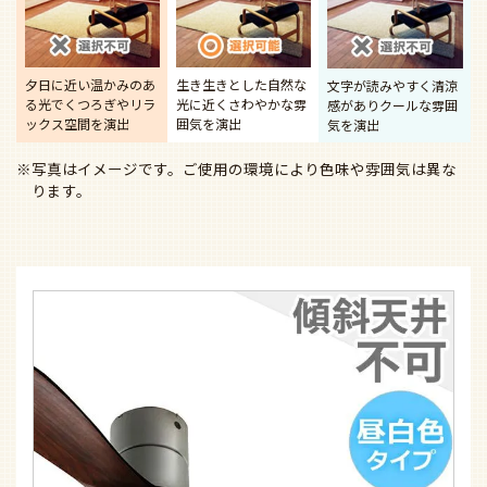
夕日に近い温かみのあ
生き生きとした自然な
文字が読みやすく清涼
る光で
くつろぎやリラ
光に近く
さわやかな雰
感があり
クールな雰囲
ックス空間を演出
囲気を演出
気を演出
※写真はイメージです。ご使用の環境により色味や雰囲気は異な
ります。