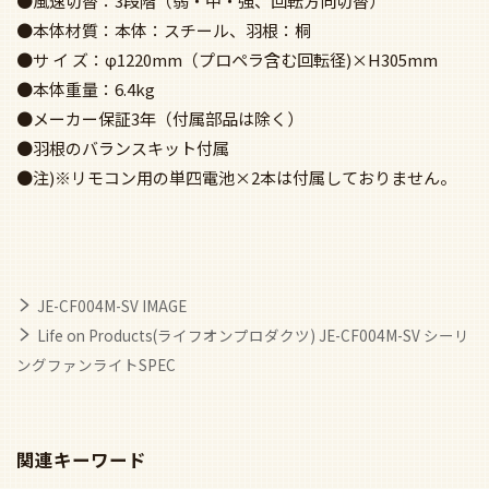
●風速切替：3段階（弱・中・強、回転方向切替）
●本体材質：本体：スチール、羽根：桐
●サ イ ズ：φ1220mm（プロペラ含む回転径)×H305mm
●本体重量：6.4kg
●メーカー保証3年（付属部品は除く）
●羽根のバランスキット付属
●注)※リモコン用の単四電池×2本は付属しておりません。
JE-CF004M-SV IMAGE
Life on Products(ライフオンプロダクツ) JE-CF004M-SV シーリ
ングファンライトSPEC
関連キーワード