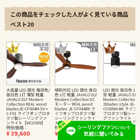
この商品をチェックした人がよく見ている商品
ベスト20
大風量 LED 調光 電球色/
傾斜対応 LED 調光 昼白
LED 調光 昼白色 1灯
昼白色 1灯 薄型 軽量
色 1灯 軽量 JAVALO ELF
型 軽量 JAVALO ELF
JAVALO ELF Modern
Modern Collection DC
Modern Collection
Collection REAL wood
モーター REAL wood
2blades style JE-
bladesJE-CF004M-SV +
blades JE-CF044BK ラ
CF005M-BK ライフ
C-F01 ライフオンプロダ
イフオンプロダクツ製
プロダクツ製シーリ
クツ製シーリングファ
シーリングファンライ
グファンライト
ンライト【WCE009】
ト【WCE037】
【WCE006】
特別価格
特別価格
特別価格
¥
39,600
¥
32,890
¥
30,250