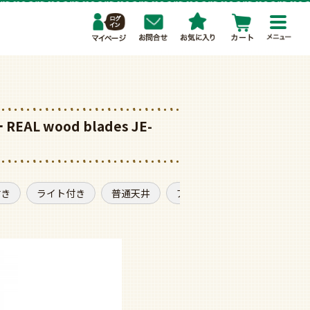
toggl
navig
EAL wood blades JE-
付き
ライト付き
普通天井
アンティーク調
普通サイ