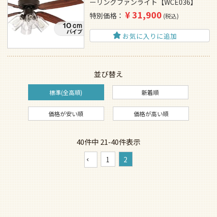
ーリングファンライト【WCE036】
¥
31,900
特別価格
税込
お気に入りに追加
並び替え
標準(全高順)
新着順
価格が安い順
価格が高い順
40
件中
21
-
40
件表示
1
2