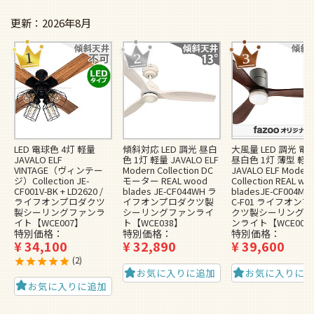
2026年8月
LED 電球色 4灯 軽量
傾斜対応 LED 調光 昼白
大風量 LED 調光 電
JAVALO ELF
色 1灯 軽量 JAVALO ELF
昼白色 1灯 薄型 軽
VINTAGE（ヴィンテー
Modern Collection DC
JAVALO ELF Modern
ジ）Collection JE-
モーター REAL wood
Collection REAL wo
CF001V-BK + LD2620 /
blades JE-CF044WH ラ
bladesJE-CF004M-S
ライフオンプロダクツ
イフオンプロダクツ製
C-F01 ライフオン
製シーリングファンラ
シーリングファンライ
クツ製シーリングフ
イト【WCE007】
ト【WCE038】
ンライト【WCE009
特別価格
特別価格
特別価格
¥
34,100
¥
32,890
¥
39,600
2
お気に入りに追加
お気に入りに
お気に入りに追加