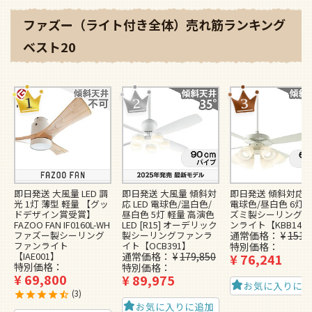
ファズー（ライト付き全体）売れ筋ランキング
ベスト20
即日発送 大風量 LED 調
即日発送 大風量 傾斜対
即日発送 傾斜対応 L
光 1灯 薄型 軽量 【グッ
応 LED 電球色/温白色/
電球色/昼白色 6灯 
ドデザイン賞受賞】
昼白色 5灯 軽量 高演色
ズミ製シーリングフ
FAZOO FAN IF0160L-WH
LED [R15] オーデリック
ンライト【KBB148
ファズー製シーリング
製シーリングファンラ
通常価格
¥
151,
ファンライト
イト【OCB391】
特別価格
【IAE001】
通常価格
¥
179,850
¥
76,241
特別価格
特別価格
¥
69,800
¥
89,975
お気に入りに
3
お気に入りに追加