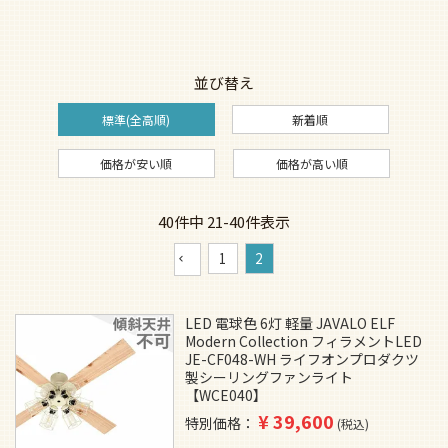
並び替え
標準(全高順)
新着順
価格が安い順
価格が高い順
40
件中
21
-
40
件表示
1
2
LED 電球色 6灯 軽量 JAVALO ELF
Modern Collection フィラメントLED
JE-CF048-WH ライフオンプロダクツ
製シーリングファンライト
【WCE040】
¥
39,600
特別価格
税込