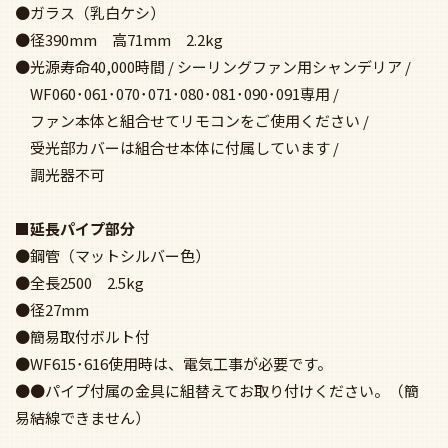
●ガラス（乳白ケシ）
●径390mm 高71mm 2.2kg
●光源寿命40,000時間 / シーリングファン用シャンデリア /
WF060･061･070･071･080･081･090･091専用 /
ファン本体と組合せてリモコンをご使用ください /
受光部カバーは組合せ本体に付属しています /
調光器不可
■延長パイプ部分
●鋼管（マットシルバー色）
●全長2500 2.5kg
●径27mm
●簡易取付ボルト付
●WF615･616使用時は、電気工事が必要です。
●●パイプ付属の金具に組替えてお取り付けください。（簡
易結線できません）