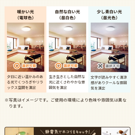
暖かい光
自然な白い光
少し青白い光
（電球色）
（昼白色）
（昼光色）
夕日に近い温かみのあ
生き生きとした自然な
文字が読みやすく清涼
る光で
くつろぎやリラ
光に近く
さわやかな雰
感があり
クールな雰囲
ックス空間を演出
囲気を演出
気を演出
※写真はイメージです。ご使用の環境により色味や雰囲気は異な
ります。