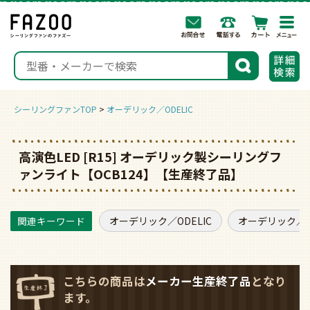
togg
navi
検索
シーリングファンTOP
オーデリック／ODELIC
高演色LED [R15] オーデリック製シーリングフ
ァンライト【OCB124】【生産終了品】
オーデリック／ODELIC
オーデリック／O
こちらの商品は
メーカー生産終了品
となり
ます。