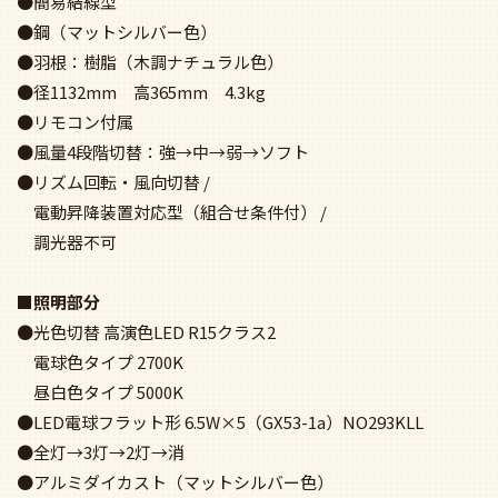
●簡易結線型
●鋼（マットシルバー色）
●羽根：樹脂（木調ナチュラル色）
●径1132mm 高365mm 4.3kg
●リモコン付属
●風量4段階切替：強→中→弱→ソフト
●リズム回転・風向切替 /
電動昇降装置対応型（組合せ条件付） /
調光器不可
■照明部分
●光色切替 高演色LED R15クラス2
電球色タイプ 2700K
昼白色タイプ 5000K
●LED電球フラット形 6.5W×5（GX53-1a）NO293KLL
●全灯→3灯→2灯→消
●アルミダイカスト（マットシルバー色）