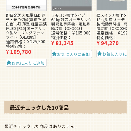
壁スイッチ操作タイ
即日発送 大風量 LED 調
リモコン操作タイプ
13kg対応 オーデリ
光・光色切替(電球色-昼
6.1kg対応 オーデリック
製 電動昇降機・電
白色) 6灯 薄型 軽量 高演
製 電動昇降機・電動昇
降装置【OXO004】
色LED [R15] オーデリッ
降装置【OXO003】
通常価格
¥
192,
ク製シーリングファン
通常価格
¥
165,000
ライト【OLB289】
特別価格
特別価格
通常価格
¥
225,500
¥
94,270
¥
81,345
特別価格
¥
109,780
お気に入りに
お気に入りに追加
お気に入りに追加
最近チェックした10商品
最近チェックした商品はありません。