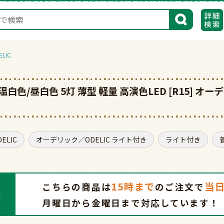
検索
LIC
/温白色/昼白色 5灯 薄型 軽量 高演色LED [R15]
LIC
オーデリック／ODELIC ライト付き
ライト付き
15時まで
当
こちらの商品は
の
ご注文で
月曜日から金曜日まで対応しています！