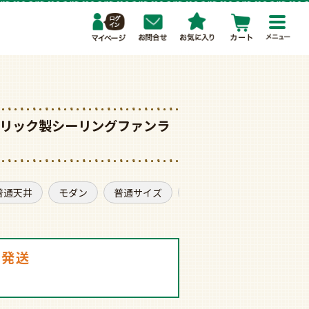
toggl
navig
 オーデリック製シーリングファンラ
普通天井
モダン
普通サイズ
薄型・スリムタイプ
日発送