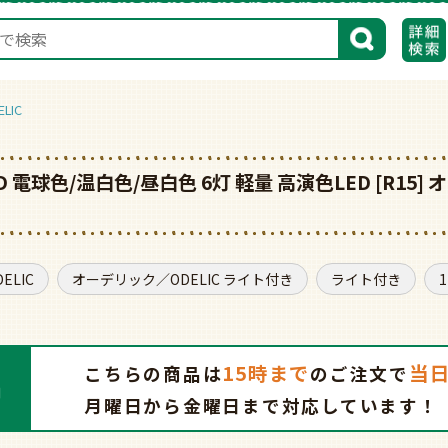
検索
LIC
D 電球色/温白色/昼白色 6灯 軽量 高演色LED [R1
LIC
オーデリック／ODELIC ライト付き
ライト付き
15時まで
当
こちらの商品は
の
ご注文で
月曜日から金曜日まで対応しています！