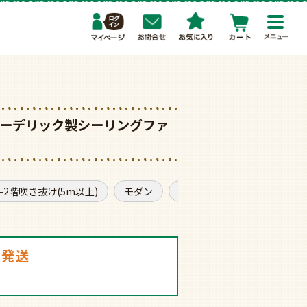
toggl
navig
5] オーデリック製シーリングファ
1-2階吹き抜け(5m以上)
モダン
普通サイズ
軽量・軽い
日発送