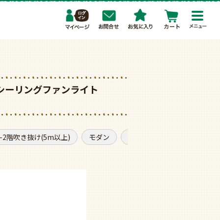
toggl
navig
ック製シーリングファンライト
1-2階吹き抜け(5m以上)
モダン
普通サイズ
大風量タイ