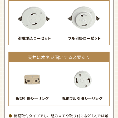
簡易取付タイプでも、組み立てや取り付けなど1人では難
しい場合がございます。
壁スイッチに調光機能があるものや、壁スイッチ自体が
ない場合はお取り付けができません。
戸建てや木造の建物へのお取り付けは、必ず天井裏の木
材（野縁）に木ネジ4本で、付属のアタッチメントをしっ
かりと固定してください。
上記以外の配線器具については、取り付けができない可
能性がございますのでお問い合わせください。
シーリングファンのベース金具 アタッチメント取り
付け 説明動画（30秒）