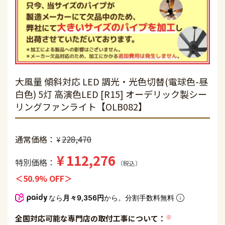
¥
112,276
特別価格
税込
50.9% OFF
なら
月々9,356円
から。分割手数料無料
全国対応可能な専門店の取付工事について：
(必
須)
※無料で取付工事見積もりをいたします。
カートに入れる