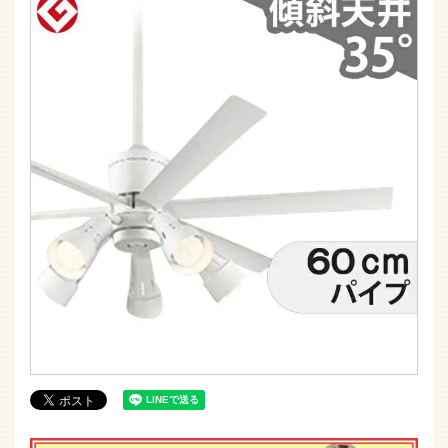
大風量 傾斜対応 LED 調光・光色切替(電球色-昼
白色) 5灯 高演色LED [R15] オーデリック製シー
リングファンライト【OLB082】
通常価格
228,470
¥