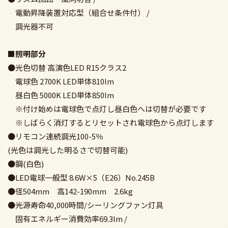
●径504mm 高142-190mm 2.6kg
●光源寿命40,000時間/シーリングファン灯具
固有エネルギー消費効率69.3lm /
W(2,980lm・43W・Ra94)
●光束値は昼白色時(電球色時は9割の明るさ)
●WF 237・239専用
ファン本体と組み合わせてリモコンをご使用下さい
受光部カバーは組み合わせ本体に付属しています
■延長パイプ部分
●全長600 0.6kg
●径27mm
WF239 + WF278PR + WF732 IMAGE
ODELIC(オーデリック) WF239 + WF278PR + WF732 シーリング