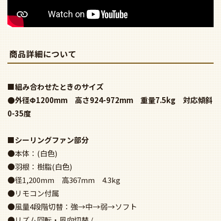
●リモコン付属
●風量4段階切替：強→中→弱→ソフト
●リズム回転・風向切替 /
電動昇降装置対応型（組合せ条件付） /
調光器不可
■照明部分
●光色切替 高演色LED R15クラス2
電球色 2700K LED単体810lm
昼白色 5000K LED単体850lm
※付け始めは電球色で点灯し昼白色へは切替が必要です
※しばらく消灯するとリセットされ電球色から点灯します
●リモコン連続調光100-5％
(光色は調光した明るさで切替可能)
●鋼(白色)
●LED電球一般型 8.6W×5（E26）No.245B