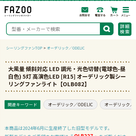
togg
navi
検索
シーリングファンTOP
オーデリック／ODELIC
大風量 傾斜対応 LED 調光・光色切替(電球色-昼
白色) 5灯 高演色LED [R15] オーデリック製シー
リングファンライト【OLB082】
オーデリック／ODELIC
オーデリック／O
本商品は2024年6月に生産終了した旧型モデルです。