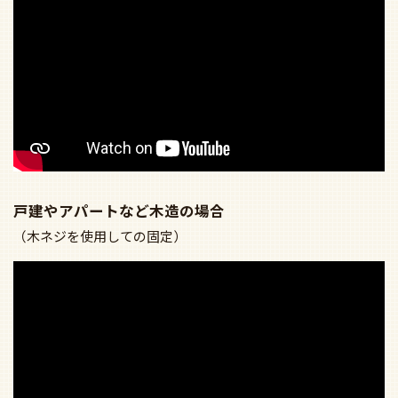
商品詳細について
■組み合わせたときのサイズ
●外径Φ1200mm 高さ924-972mm 重量7.5kg 対応傾斜
0-35度
■シーリングファン部分
●本体：(白色)
●羽根：樹脂(白色)
●径1,200mm 高367mm 4.3kg