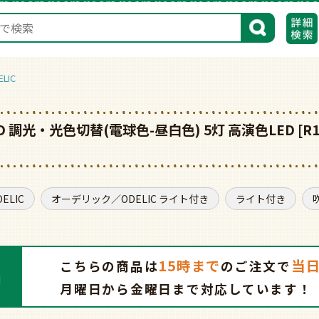
検索
LIC
D 調光・光色切替(電球色-昼白色) 5灯 高演色LED [
LIC
オーデリック／ODELIC ライト付き
ライト付き
15時まで
当
こちらの商品は
の
ご注文で
月曜日から金曜日まで対応しています！