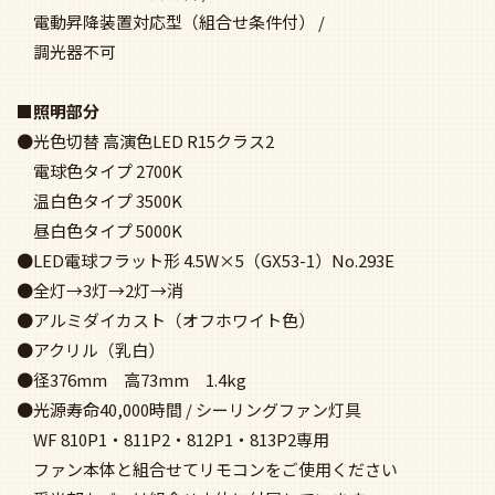
■組み合わせたときのサイズ
●外径Φ900mm 高さ650mm 重量6kg 対応傾斜0-35度
■シーリングファン部分
●簡易結線型
●鋼・樹脂（オフホワイト色）
●羽根：樹脂（オフホワイト色）
●径900mm 高377mm 4.2kg
●リモコン付属
●風量4段階切替：強→中→弱→ソフト
●リズム回転・風向切替 /
電動昇降装置対応型（組合せ条件付） /
調光器不可
■照明部分
●光色切替 高演色LED R15クラス2