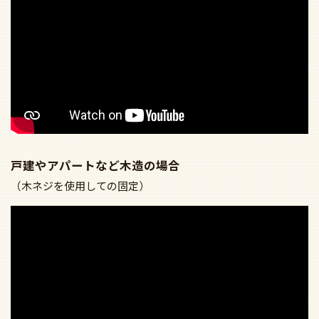
上記以外の配線器具については、取り付けができない可
能性がございますのでお問い合わせください。
シーリングファンのベース金具 アタッチメント取り
付け 説明動画（30秒）
マンションなど鉄筋コンクリート造の場合
（ローゼットへの固定）