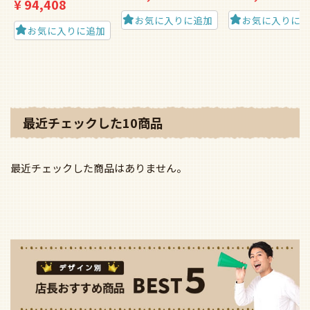
大風量 傾斜対応 LED 電
大風量 傾斜対応 LED 電
大風量 傾斜対応 LED
球色/温白色/昼白色 5灯
球色/温白色/昼白色 5灯
球色/温白色/昼白色 
軽量 高演色LED [R15] オ
高演色LED [R15] オーデ
高演色LED [R15] 
ーデリック製シーリン
リック製シーリングフ
リック製シーリング
グファンライト
ァンライト【OCB395】
ァンライト【OCB39
【OCB419】
通常価格
¥
187,550
通常価格
¥
186,
通常価格
¥
184,250
特別価格
特別価格
特別価格
¥
93,594
¥
93,077
¥
94,408
お気に入りに追加
お気に入りに
お気に入りに追加