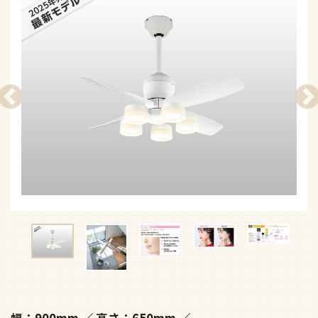
幅：900mm
高さ：650mm