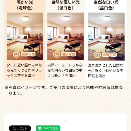
暖かい光
自然な優しい光
自然な白い光
（電球色）
（温白色）
（昼白色）
夕日に近い温かみのあ
自然でニュートラルな
生き生きとした自然な
る光で
くつろぎやリラ
光で
明るい雰囲気の中
光に近く
さわやかな雰
ックス空間を演出
にも暖かさを演出
囲気を演出
※写真はイメージです。ご使用の環境により色味や雰囲気は異な
ります。