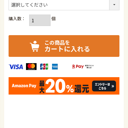
軽量 高演色LED [R15] オーデリック製シーリン
グファンライト【OCB421】
通常価格
183,150
¥
¥
93,891
特別価格
税込
48.7% OFF
なら
月々7,824円
から。分割手数料無料
全国対応可能な専門店の取付工事について：
(必
須)
※無料で取付工事見積もりをいたします。
照明の色合