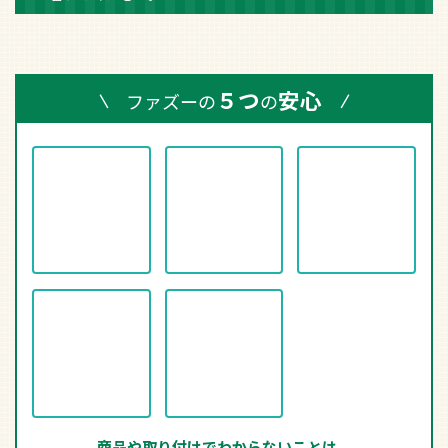
お気に入りに追加
商品についてのお問い合わせ
90日間返金保証について
返品期限・条件
レビューを書く
在庫がある場合、午前中までのご注文で翌営業日中
に発送致します。
※事前に在庫を確認する場合は、メールまたはお電話にてお問
い合わせください。
５つ
安心
ファズーの
の