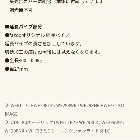
電球色タイプ 2700K
温白色タイプ 3500K
昼白色タイプ 5000K
●LED電球フラット形 4.5W×5（GX53-1）No.293E
●全灯→3灯→2灯→消
●アルミダイカスト（オフホワイト色）
●アクリル（乳白）
●径376mm 高73mm 1.4kg
●光源寿命40,000時間 / シーリングファン灯具
WF 810P1・811P2・812P1・813P2専用
ファン本体と組合せてリモコンをご使用ください
受光部カバーは組合せ本体に付属しています
調光器不可
■延長パイプ部分
●fazooオリジナル 延長パイプ
延長パイプの長さを加工しています。