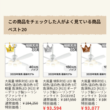
吹き抜け／傾斜・勾配天井(ロフト付)
モダン
小型サイズ
軽量・軽いタイプ
大風量タイプ
大風量タイプ ライト付き
傾斜・勾配・吹抜 天井用
傾斜・勾配・吹抜 天井用 ライト付き
静音・省エネ DCモーター
静音・省エネ DCモーター ライト付き
LEDタイプ
この商品をチェックした人がよく見ている商品
ベスト20