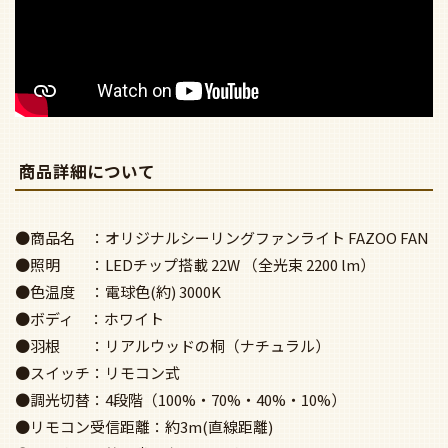
商品詳細について
●商品名 ：オリジナルシーリングファンライト FAZOO FAN
●照明 ：LEDチップ搭載 22W （全光束 2200 lm）
●色温度 ：電球色(約) 3000K
●ボディ ：ホワイト
●羽根 ：リアルウッドの桐（ナチュラル）
●スイッチ：リモコン式
●調光切替：4段階（100%・70%・40%・10%）
●リモコン受信距離：約3m(直線距離)