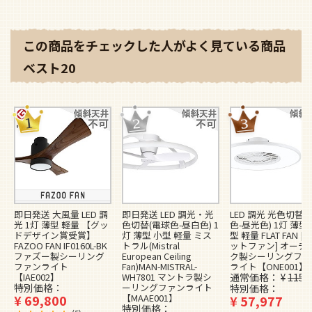
この商品をチェックした人がよく見ている商品
ベスト20
即日発送 大風量 LED 調
即日発送 LED 調光・光
LED 調光 光色切替(
光 1灯 薄型 軽量 【グッ
色切替(電球色-昼白色) 1
色-昼光色) 1灯 薄型
ドデザイン賞受賞】
灯 薄型 小型 軽量 ミス
型 軽量 FLAT FAN [
FAZOO FAN IF0160L-BK
トラル(Mistral
ットファン] オーデ
ファズー製シーリング
European Ceiling
ク製シーリングファ
ファンライト
Fan)MAN-MISTRAL-
ライト【ONE001】
【IAE002】
WH7801 マントラ製シ
通常価格
¥
115,
特別価格
ーリングファンライト
特別価格
¥
69,800
【MAAE001】
¥
57,977
特別価格