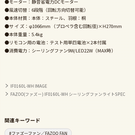
●モーター：静音省電力DCモーター
●風速切替：6段階（回転方向切替可能）
●本体材質：本体：スチール、羽根：桐
●サ イ ズ：φ1066mm （プロペラ含む回転径)×H270mm
●本体重量：5.4kg
●リモコン用の電池：テスト用単四電池×2本付属
●消費電力：シーリングファン9W/LED22W（MAX時）
IF0160L-WH IMAGE
FAZOO(ファズー) IF0160L-WH シーリングファンライトSPEC
関連キーワード
ファズーファン／FAZOO FAN