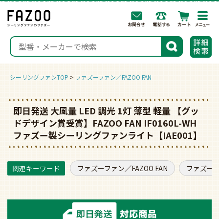
togg
navi
検索
シーリングファンTOP
ファズーファン／FAZOO FAN
即日発送 大風量 LED 調光 1灯 薄型 軽量 【グッ
ドデザイン賞受賞】FAZOO FAN IF0160L-WH
ファズー製シーリングファンライト【IAE001】
ファズーファン／FAZOO FAN
ファズーフ