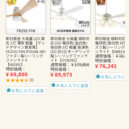
即日発送 大風量 LED 調
即日発送 大風量 傾斜対
即日発送 傾斜対応 L
光 1灯 薄型 軽量 【グッ
応 LED 電球色/温白色/
電球色/昼白色 6灯 
ドデザイン賞受賞】
昼白色 5灯 軽量 高演色
ズミ製シーリングフ
FAZOO FAN IF0160L-WH
LED [R15] オーデリック
ンライト【KBB148
ファズー製シーリング
製シーリングファンラ
通常価格
¥
151,
ファンライト
イト【OCB391】
特別価格
【IAE001】
通常価格
¥
179,850
¥
76,241
特別価格
特別価格
¥
69,800
¥
89,975
お気に入りに
3
お気に入りに追加
お気に入りに追加