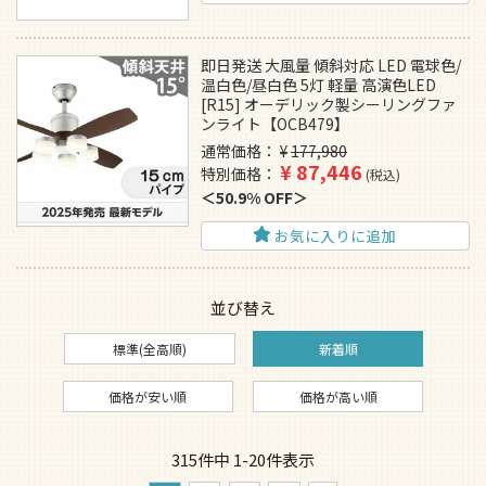
即日発送 大風量 傾斜対応 LED 電球色/
温白色/昼白色 5灯 軽量 高演色LED
[R15] オーデリック製シーリングファ
ンライト【OCB479】
通常価格
¥
177,980
¥
87,446
特別価格
税込
50.9% OFF
お気に入りに追加
並び替え
標準(全高順)
新着順
価格が安い順
価格が高い順
315
件中
1
-
20
件表示