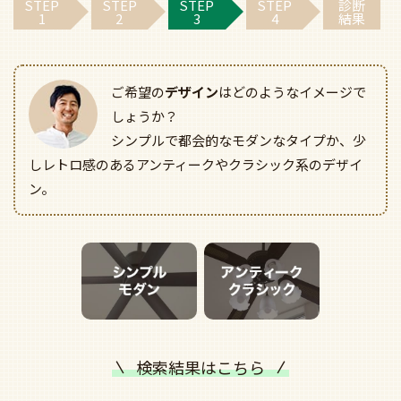
STEP
STEP
STEP
STEP
診断
1
2
3
4
結果
ご希望の
デザイン
はどのようなイメージで
しょうか？
シンプルで都会的なモダンなタイプか、少
しレトロ感のあるアンティークやクラシック系のデザイ
ン。
検索結果はこちら