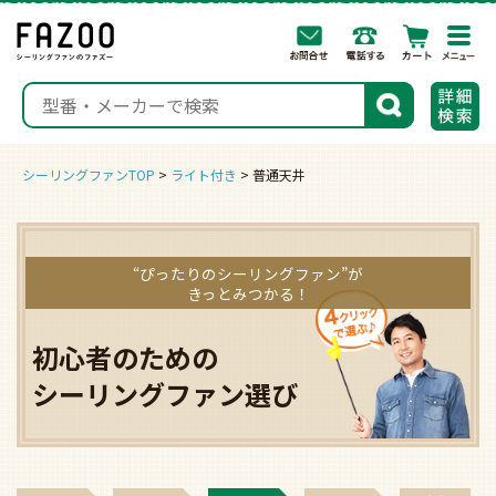
togg
navi
検索
シーリングファンTOP
ライト付き
普通天井
“ぴったりのシーリングファン”が
きっとみつかる！
初心者のための
シーリングファン選び