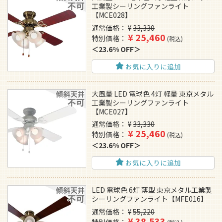
工業製シーリングファンライト
【MCE028】
通常価格
¥
33,330
¥
25,460
特別価格
税込
23.6% OFF
お気に入りに追加
大風量 LED 電球色 4灯 軽量 東京メタル
工業製シーリングファンライト
【MCE027】
通常価格
¥
33,330
¥
25,460
特別価格
税込
23.6% OFF
お気に入りに追加
LED 電球色 6灯 薄型 東京メタル工業製
シーリングファンライト【MFE016】
通常価格
¥
55,220
¥
38,533
特別価格