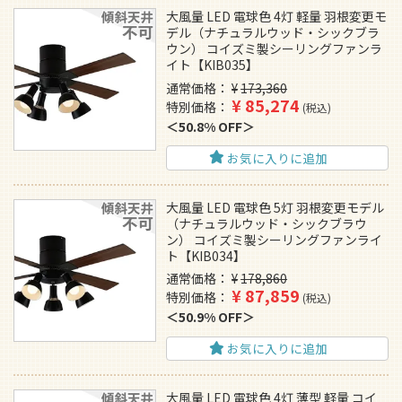
大風量 LED 電球色 4灯 軽量 羽根変更モ
デル（ナチュラルウッド・シックブラ
ウン） コイズミ製シーリングファンラ
イト【KIB035】
通常価格
¥
173,360
¥
85,274
特別価格
税込
50.8% OFF
お気に入りに追加
大風量 LED 電球色 5灯 羽根変更モデル
（ナチュラルウッド・シックブラウ
ン） コイズミ製シーリングファンライ
ト【KIB034】
通常価格
¥
178,860
¥
87,859
特別価格
税込
50.9% OFF
お気に入りに追加
大風量 LED 電球色 4灯 薄型 軽量 コイ