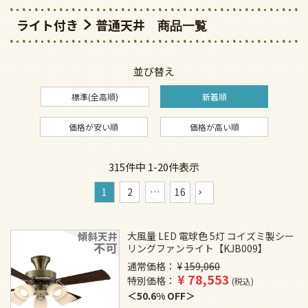
ライト付き
普通天井
並び替え
標準(全高順)
新着順
価格が安い順
価格が高い順
315
件中
1
-
20
件表示
1
2
…
16
大風量 LED 電球色 5灯 コイズミ製シー
リングファンライト【KJB009】
通常価格
¥
159,060
¥
78,553
特別価格
税込
50.6% OFF