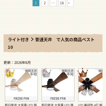
1
2
…
16
ライト付き
普通天井
で人気の商品ベスト
10
2026年8月
即日発送 大風量 LED 調
即日発送 大風量 LED 調
LED 電球色 4灯 軽量