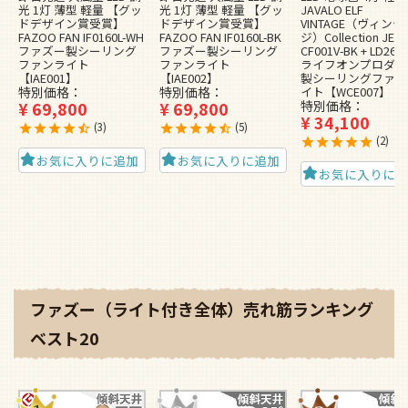
光 1灯 薄型 軽量 【グッ
光 1灯 薄型 軽量 【グッ
JAVALO ELF
ドデザイン賞受賞】
ドデザイン賞受賞】
VINTAGE（ヴィンテ
FAZOO FAN IF0160L-WH
FAZOO FAN IF0160L-BK
ジ）Collection JE-
ファズー製シーリング
ファズー製シーリング
CF001V-BK + LD2620
ファンライト
ファンライト
ライフオンプロダク
【IAE001】
【IAE002】
製シーリングファン
特別価格
特別価格
イト【WCE007】
¥
69,800
¥
69,800
特別価格
¥
34,100
3
5
2
お気に入りに追加
お気に入りに追加
お気に入りに
ファズー（ライト付き全体）売れ筋ランキング
ベスト20