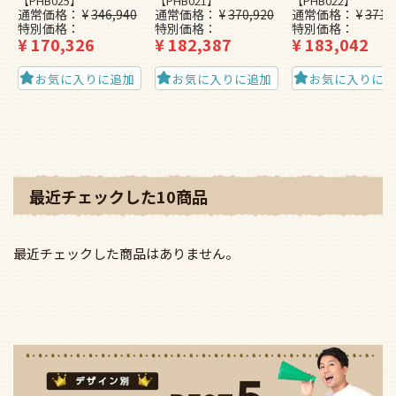
【PHB025】
【PHB021】
【PHB022】
通常価格
¥
346,940
通常価格
¥
370,920
通常価格
¥
371,
特別価格
特別価格
特別価格
¥
170,326
¥
182,387
¥
183,042
お気に入りに追加
お気に入りに追加
お気に入りに
最近チェックした10商品
最近チェックした商品はありません。