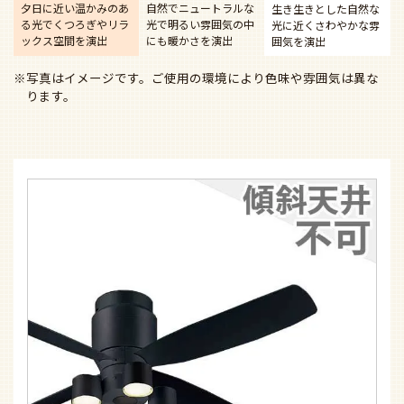
夕日に近い温かみのあ
自然でニュートラルな
生き生きとした自然な
る光で
くつろぎやリラ
光で
明るい雰囲気の中
光に近く
さわやかな雰
ックス空間を演出
にも暖かさを演出
囲気を演出
※写真はイメージです。ご使用の環境により色味や雰囲気は異な
ります。