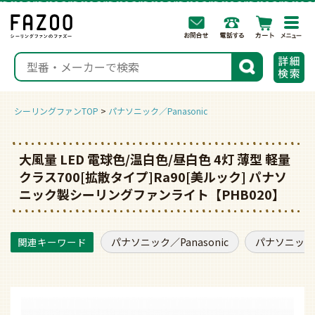
togg
navi
検索
シーリングファンTOP
パナソニック／Panasonic
大風量 LED 電球色/温白色/昼白色 4灯 薄型 軽量
クラス700[拡散タイプ]Ra90[美ルック] パナソ
ニック製シーリングファンライト【PHB020】
パナソニック／Panasonic
パナソニック／