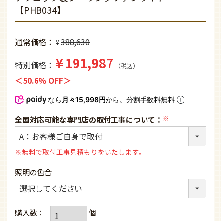
【PHB034】
通常価格
388,630
¥
¥
191,987
特別価格
税込
50.6% OFF
なら
月々15,998円
から。分割手数料無料
全国対応可能な専門店の取付工事について：
(必
須)
※無料で取付工事見積もりをいたします。
照明の色合