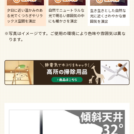
夕日に近い温かみのあ
自然でニュートラルな
生き生きとした自然な
る光で
くつろぎやリラ
光で
明るい雰囲気の中
光に近く
さわやかな雰
ックス空間を演出
にも暖かさを演出
囲気を演出
※写真はイメージです。ご使用の環境により色味や雰囲気は異な
ります。