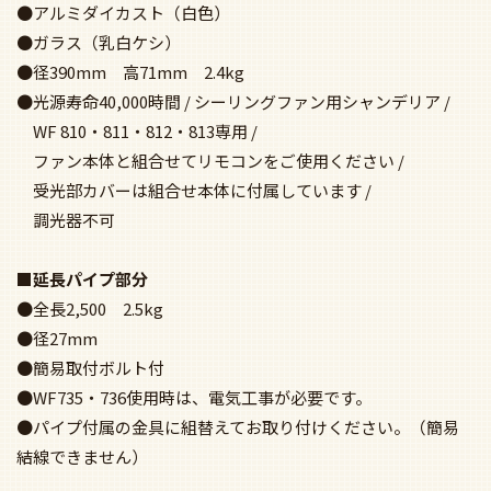
●アルミダイカスト（白色）
●ガラス（乳白ケシ）
●径390mm 高71mm 2.4kg
●光源寿命40,000時間 / シーリングファン用シャンデリア /
WF 810・811・812・813専用 /
ファン本体と組合せてリモコンをご使用ください /
受光部カバーは組合せ本体に付属しています /
調光器不可
■延長パイプ部分
●全長2,500 2.5kg
●径27mm
●簡易取付ボルト付
●WF735・736使用時は、電気工事が必要です。
●パイプ付属の金具に組替えてお取り付けください。（簡易
結線できません）