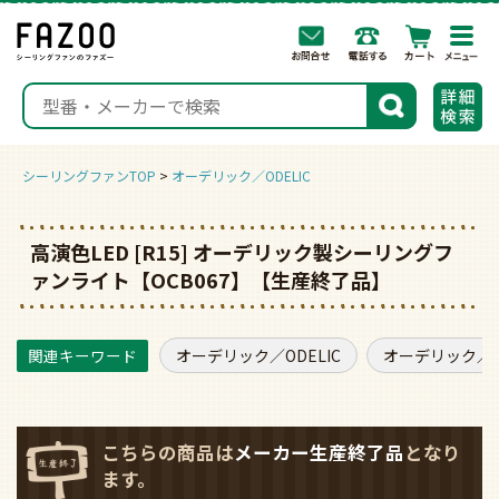
togg
navi
検索
シーリングファンTOP
オーデリック／ODELIC
高演色LED [R15] オーデリック製シーリングフ
ァンライト【OCB067】【生産終了品】
オーデリック／ODELIC
オーデリック／O
こちらの商品は
メーカー生産終了品
となり
ます。