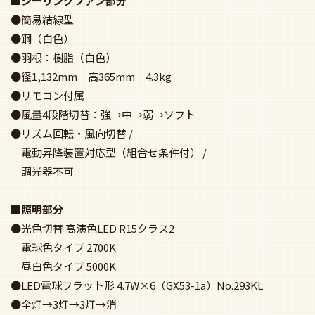
■シーリングファン部分
●簡易結線型
●鋼（白色）
●羽根：樹脂（白色）
●径1,132mm 高365mm 4.3kg
●リモコン付属
●風量4段階切替：強→中→弱→ソフト
●リズム回転・風向切替 /
電動昇降装置対応型（組合せ条件付） /
調光器不可
■照明部分
●光色切替 高演色LED R15クラス2
電球色タイプ 2700K
昼白色タイプ 5000K
●LED電球フラット形 4.7W×6（GX53-1a）No.293KL
●全灯→3灯→3灯→消