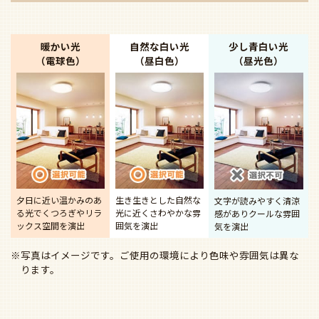
暖かい光
自然な白い光
少し青白い光
（電球色）
（昼白色）
（昼光色）
夕日に近い温かみのあ
生き生きとした自然な
文字が読みやすく清涼
る光で
くつろぎやリラ
光に近く
さわやかな雰
感があり
クールな雰囲
ックス空間を演出
囲気を演出
気を演出
※写真はイメージです。ご使用の環境により色味や雰囲気は異な
ります。