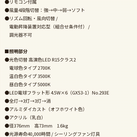
●リモコン付属
●風量4段階切替：強→中→弱→ソフト
●リズム回転・風向切替 /
電動昇降装置対応型（組合せ条件付） /
調光器不可
■照明部分
●光色切替 高演色LED R15クラス2
電球色タイプ 2700K
温白色タイプ 3500K
昼白色タイプ 5000K
●LED電球フラット形 4.5W×6（GX53-1）No.293E
●全灯→3灯→3灯→消
●アルミダイカスト（オフホワイト色）
●アクリル（乳白）
●径376mm 高73mm 1.6kg
●光源寿命40,000時間 / シーリングファン灯具