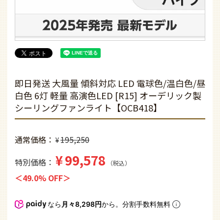
即日発送 大風量 傾斜対応 LED 電球色/温白色/昼
白色 6灯 軽量 高演色LED [R15] オーデリック製
シーリングファンライト【OCB418】
通常価格
195,250
¥
¥
99,578
特別価格
税込
49.0% OFF
なら
月々8,298円
から。分割手数料無料