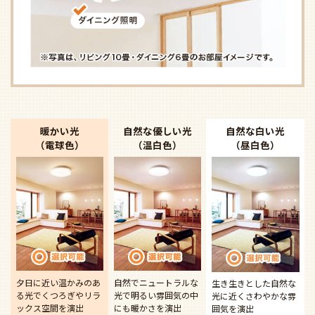
暖かい光
自然な優しい光
自然な白い光
（電球色）
（温白色）
（昼白色）
夕日に近い温かみのあ
自然でニュートラルな
生き生きとした自然な
る光で
くつろぎやリラ
光で
明るい雰囲気の中
光に近く
さわやかな雰
ックス空間を演出
にも暖かさを演出
囲気を演出