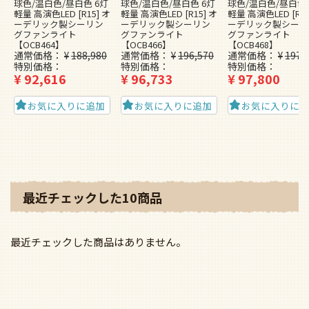
球色/温白色/昼白色 6灯
球色/温白色/昼白色 6灯
球色/温白色/昼白色 
軽量 高演色LED [R15] オ
軽量 高演色LED [R15] オ
軽量 高演色LED [R15
ーデリック製シーリン
ーデリック製シーリン
ーデリック製シーリ
グファンライト
グファンライト
グファンライト
【OCB464】
【OCB466】
【OCB468】
通常価格
¥
188,980
通常価格
¥
196,570
通常価格
¥
197,
特別価格
特別価格
特別価格
¥
92,616
¥
96,733
¥
97,800
お気に入りに追加
お気に入りに追加
お気に入りに
最近チェックした10商品
最近チェックした商品はありません。