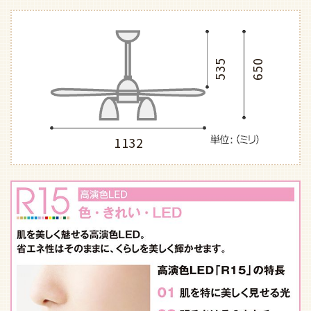
535
650
1132