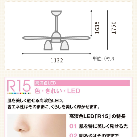
1635
1750
1132