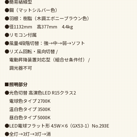
●簡易結線型
●鋼（マットシルバー色）
●羽根：樹脂（木調エボニーブラウン色）
●径1132mm 高377mm 4.4kg
●リモコン付属
●風量4段階切替：強→中→弱→ソフト
●リズム回転・風向切替 /
電動昇降装置対応型（組合せ条件付） /
調光器不可
■照明部分
●光色切替 高演色LED R15クラス2
電球色タイプ 2700K
温白色タイプ 3500K
昼白色タイプ 5000K
●LED電球フラット形 4.5W×6（GX53-1）No.293E
●全灯→3灯→3灯→消