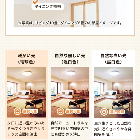
暖かい光
自然な優しい光
自然な白い光
（電球色）
（温白色）
（昼白色）
夕日に近い温かみのあ
自然でニュートラルな
生き生きとした自然な
る光で
くつろぎやリラ
光で
明るい雰囲気の中
光に近く
さわやかな雰
ックス空間を演出
にも暖かさを演出
囲気を演出