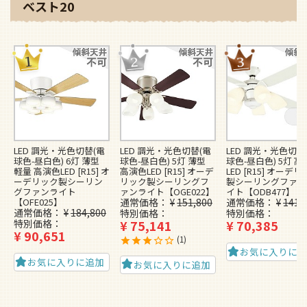
ベスト20
LED 調光・光色切替(電
LED 調光・光色切替(電
LED 調光・光色切替
球色-昼白色) 6灯 薄型
球色-昼白色) 5灯 薄型
球色-昼白色) 5灯 
軽量 高演色LED [R15] オ
高演色LED [R15] オーデ
LED [R15] オーデ
ーデリック製シーリン
リック製シーリングフ
製シーリングファン
グファンライト
ァンライト【OGE022】
イト【ODB477】
【OFE025】
通常価格
¥
151,800
通常価格
¥
141,
通常価格
¥
184,800
特別価格
特別価格
特別価格
¥
75,141
¥
70,385
¥
90,651
1
お気に入りに
お気に入りに追加
お気に入りに追加