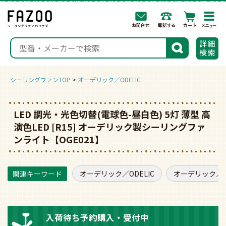
togg
navi
検索
シーリングファンTOP
オーデリック／ODELIC
LED 調光・光色切替(電球色-昼白色) 5灯 薄型 高
演色LED [R15] オーデリック製シーリングファ
ンライト【OGE021】
オーデリック／ODELIC
オーデリック／O
入荷待ち予約購入・受付中