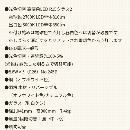
●光色切替 高演色LED R15クラス2
電球色 2700K LED単体810lm
昼白色 5000K LED単体850lm
※付け始めは電球色で点灯し昼白色へは切替が必要です
※しばらく消灯するとリセットされ電球色から点灯します
●LED電球一般形
●光色切替・連続調光100-5%
(光色は調光した明るさで切替可能)
●8.6W×5（E26）No.245B
●鋼（オフホワイト色）
●羽根:木材・リバーシブル
（オフホワイト色/ナチュラル色）
●ガラス（乳白ケシ）
●径1,041mm 高300mm 7.4kg
●風量3段階切替：強→中→弱
●風向切替