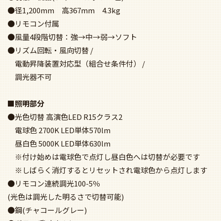
●径1,200mm 高367mm 4.3kg
●リモコン付属
●風量4段階切替：強→中→弱→ソフト
●リズム回転・風向切替 /
電動昇降装置対応型（組合せ条件付） /
調光器不可
■照明部分
●光色切替 高演色LED R15クラス2
電球色 2700K LED単体570lm
昼白色 5000K LED単体630lm
※付け始めは電球色で点灯し昼白色へは切替が必要です
※しばらく消灯するとリセットされ電球色から点灯します
●リモコン連続調光100-5％
(光色は調光した明るさで切替可能)
●鋼(チャコールグレー)