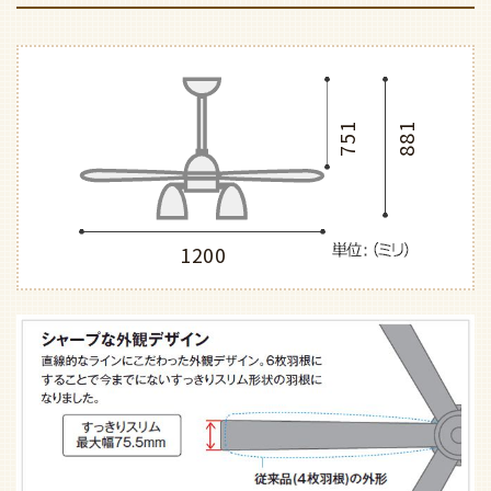
751
881
1200