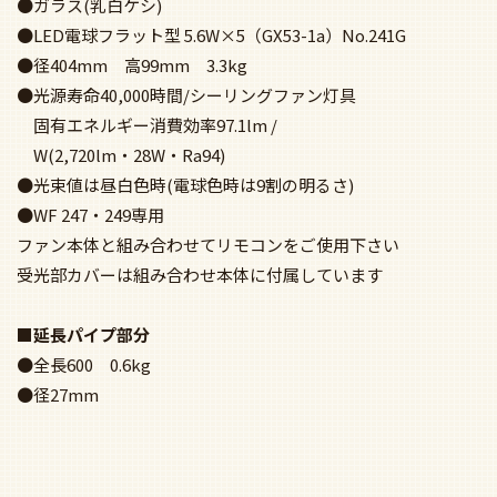
●ガラス(乳白ケシ)
●LED電球フラット型 5.6W×5（GX53-1a）No.241G
●径404mm 高99mm 3.3kg
●光源寿命40,000時間/シーリングファン灯具
固有エネルギー消費効率97.1lm /
W(2,720lm・28W・Ra94)
●光束値は昼白色時(電球色時は9割の明るさ)
●WF 247・249専用
ファン本体と組み合わせてリモコンをご使用下さい
受光部カバーは組み合わせ本体に付属しています
■延長パイプ部分
●全長600 0.6kg
●径27mm