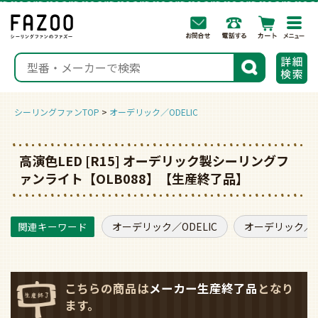
togg
navi
検索
シーリングファンTOP
オーデリック／ODELIC
高演色LED [R15] オーデリック製シーリングフ
ァンライト【OLB088】【生産終了品】
オーデリック／ODELIC
オーデリック／O
こちらの商品は
メーカー生産終了品
となり
ます。