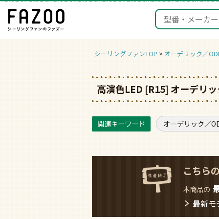
シーリングファンTOP
オーデリック／ODE
高演色LED [R15] オー
オーデリック／ODE
こちら
本商品の
最新モ