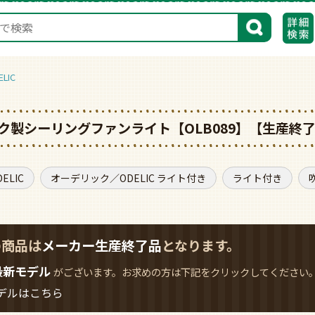
検索
LIC
デリック製シーリングファンライト【OLB089】【生産終
LIC
オーデリック／ODELIC ライト付き
ライト付き
の商品は
メーカー生産終了品
となります。
最新モデル
がございます。お求めの方は下記をクリックしてください
デルはこちら