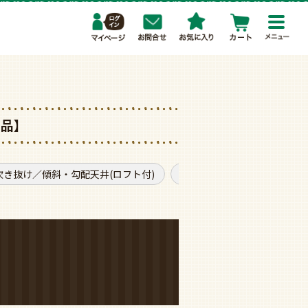
toggl
navig
了品】
吹き抜け／傾斜・勾配天井(ロフト付)
モダン
普通サイズ
。