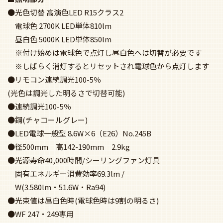
●光色切替 高演色LED R15クラス2
電球色 2700K LED単体810lm
昼白色 5000K LED単体850lm
※付け始めは電球色で点灯し昼白色へは切替が必要です
※しばらく消灯するとリセットされ電球色から点灯します
●リモコン連続調光100-5％
(光色は調光した明るさで切替可能)
●連続調光100-5％
●鋼(チャコールグレー)
●LED電球一般型 8.6W×6（E26）No.245B
●径500mm 高142-190mm 2.9kg
●光源寿命40,000時間/シーリングファン灯具
固有エネルギー消費効率69.3lm /
W(3.580lm・51.6W・Ra94)
●光束値は昼白色時(電球色時は9割の明るさ)
●WF 247・249専用
ファン本体と組み合わせてリモコンをご使用下さい