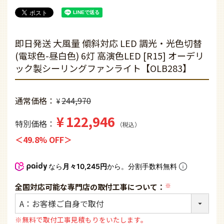
即日発送 大風量 傾斜対応 LED 調光・光色切替
(電球色-昼白色) 6灯 高演色LED [R15] オーデリ
ック製シーリングファンライト【OLB283】
通常価格
244,970
¥
¥
122,946
特別価格
税込
49.8% OFF
なら
月々10,245円
から。分割手数料無料
全国対応可能な専門店の取付工事について：
(必
須)
※無料で取付工事見積もりをいたします。