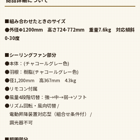
■組み合わせたときのサイズ
●外径Φ1200mm 高さ724-772mm 重量7.6kg 対応傾斜
0-30度
■シーリングファン部分
●本体：(チャコールグレー色)
●羽根：樹脂(チャコールグレー色)
●径1,200mm 高367mm 4.3kg
●リモコン付属
●風量4段階切替：強→中→弱→ソフト
●リズム回転・風向切替 /
電動昇降装置対応型（組合せ条件付） /
調光器不可
■照明部分