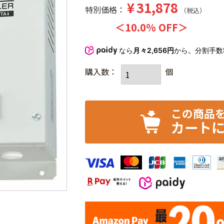
¥
31,878
特別価格
税込
10.0% OFF
なら
月々2,656円
から。分割手
カート