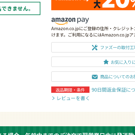
品できません。
Amazon.co.jpにご登録の住所・クレ
けます。ご利用になるにはAmazon.co.j
ファズーの取付工
お気に入り
商品についてのお
90日間返金保証に
返品期限・条件
レビューを書く