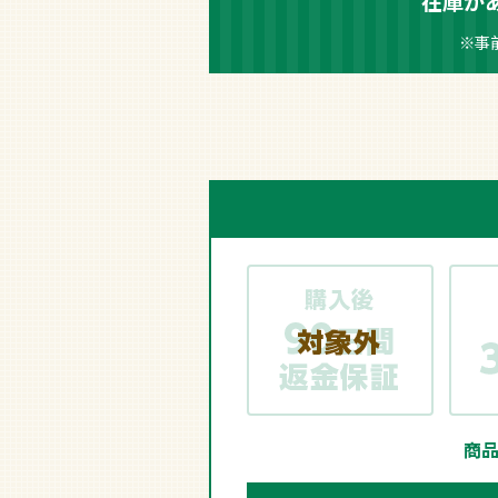
在庫が
※事
商