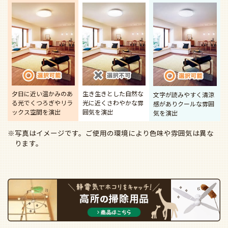
夕日に近い温かみのあ
生き生きとした自然な
文字が読みやすく清涼
る光で
くつろぎやリラ
光に近く
さわやかな雰
感があり
クールな雰囲
ックス空間を演出
囲気を演出
気を演出
※写真はイメージです。ご使用の環境により色味や雰囲気は異な
ります。