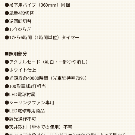
●吊下用パイプ（360mm）同梱
●風量4段切替
●逆回転切替
●1／fゆらぎ
●1から6時間（1時間単位）タイマー
■照明部分
●アクリルセード（乳白・一部つや消し）
●ホワイト仕上
●光源寿命40000時間（光束維持率70％）
●100形電球3灯相当
●LED電球付属
●シーリングファン専用
●LED電球専用商品
●調光操作不可
●天井取付（単体での使用）不可
●キャップの色はシーリングファン本体の色によって異なり