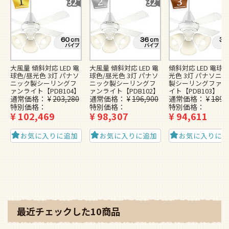
大風量 傾斜対応 LED 電
大風量 傾斜対応 LED 電
傾斜対応 LED 電球色
球色/昼光色 3灯 パナソ
球色/昼光色 3灯 パナソ
光色 3灯 パナソニ
ニック製シーリングフ
ニック製シーリングフ
製シーリングファン
ァンライト【PDB104】
ァンライト【PDB102】
イト【PDB103】
通常価格
¥
203,280
通常価格
¥
196,900
通常価格
¥
189,
特別価格
特別価格
特別価格
¥
102,469
¥
98,307
¥
94,611
お気に入りに追加
お気に入りに追加
お気に入りに
最近チェックした10商品