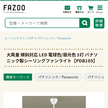
togg
navi
検索
シーリングファンTOP
パナソニック／Panasonic
大風量 傾斜対応 LED 電球色/昼光色 3灯 パナソ
ニック製シーリングファンライト【PDB105】
パナソニック／Panasonic
パナソニック／