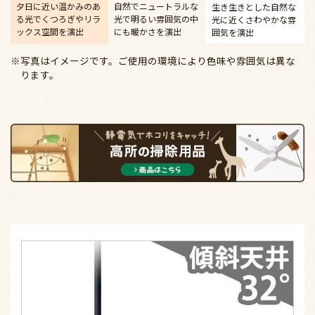
夕日に近い温かみのあ
自然でニュートラルな
生き生きとした自然な
る光で
くつろぎやリラ
光で
明るい雰囲気の中
光に近く
さわやかな雰
ックス空間を演出
にも暖かさを演出
囲気を演出
※写真はイメージです。ご使用の環境により色味や雰囲気は異な
ります。