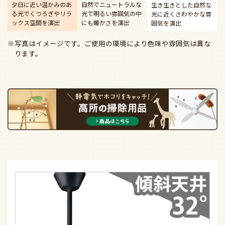
夕日に近い温かみのあ
自然でニュートラルな
生き生きとした自然な
る光で
くつろぎやリラ
光で
明るい雰囲気の中
光に近く
さわやかな雰
ックス空間を演出
にも暖かさを演出
囲気を演出
※写真はイメージです。ご使用の環境により色味や雰囲気は異な
ります。