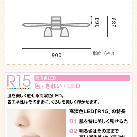
168
283
900