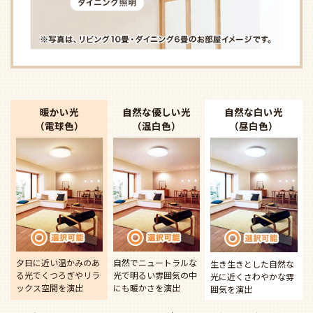
暖かい光
自然な優しい光
自然な白い光
（電球色）
（温白色）
（昼白色）
夕日に近い温かみのあ
自然でニュートラルな
生き生きとした自然な
る光で
くつろぎやリラ
光で
明るい雰囲気の中
光に近く
さわやかな雰
ックス空間を演出
にも暖かさを演出
囲気を演出