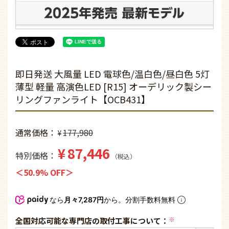
即日発送 大風量 LED 電球色/温白色/昼白色 5灯
薄型 軽量 高演色LED [R15] オーデリック製シー
リングファンライト【OCB431】
通常価格
177,980
¥
¥
87,446
特別価格
税込
50.9% OFF
なら
月々7,287円
から。分割手数料無料
全国対応可能な専門店の取付工事について：