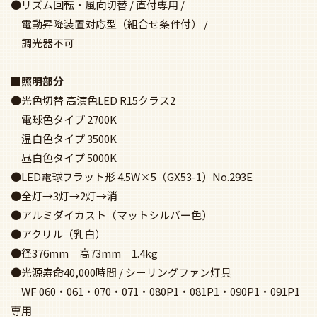
●リズム回転・風向切替 / 直付専用 /
電動昇降装置対応型（組合せ条件付） /
調光器不可
■照明部分
●光色切替 高演色LED R15クラス2
電球色タイプ 2700K
温白色タイプ 3500K
昼白色タイプ 5000K
●LED電球フラット形 4.5W×5（GX53-1）No.293E
●全灯→3灯→2灯→消
●アルミダイカスト（マットシルバー色）
●アクリル（乳白）
●径376mm 高73mm 1.4kg
●光源寿命40,000時間 / シーリングファン灯具
WF 060・061・070・071・080P1・081P1・090P1・091P1
専用