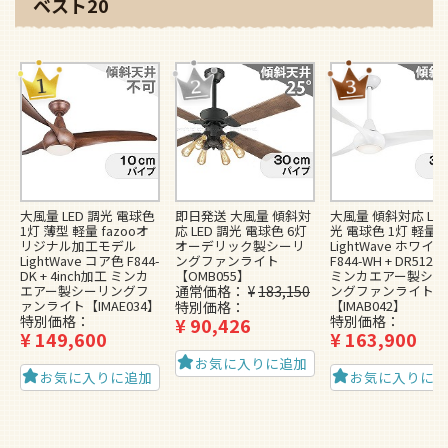
ベスト20
大風量 LED 調光 電球色
即日発送 大風量 傾斜対
大風量 傾斜対応 LED
1灯 薄型 軽量 fazooオ
応 LED 調光 電球色 6灯
光 電球色 1灯 軽量
リジナル加工モデル
オーデリック製シーリ
LightWave ホワイト
LightWave コア色 F844-
ングファンライト
F844-WH + DR512-
DK + 4inch加工 ミンカ
【OMB055】
ミンカエアー製シー
エアー製シーリングフ
通常価格
¥
183,150
ングファンライト
ァンライト【IMAE034】
【IMAB042】
特別価格
特別価格
特別価格
¥
90,426
¥
149,600
¥
163,900
お気に入りに追加
お気に入りに追加
お気に入りに