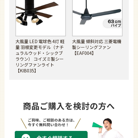
大風量 LED 電球色 4灯 軽
大風量 傾斜対応 三菱電機
量 羽根変更モデル（ナチ
製シーリングファン
ュラルウッド・シックブ
【EAF004】
ラウン） コイズミ製シー
リングファンライト
【KIB035】