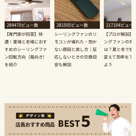
284470ビュー数
281505ビュー数
217104ビュー
【専門家が回答】快
シーリングファンのリ
【プロが解説】
適！夏場と冬場におす
モコンが壊れた・効か
ングファンの効
すめのシーリングファ
ない原因と直し方｜反
は？夏と冬で使
ン回転方向（風向き）
応しないときの交換目
変えて効率をア
を紹介
安も解説
よう