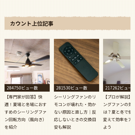
カウント上位記事
284750ビュー数
281530ビュー数
217262ビュー
【専門家が回答】快
シーリングファンのリ
【プロが解説】
適！夏場と冬場におす
モコンが壊れた・効か
ングファンの効
すめのシーリングファ
ない原因と直し方｜反
は？夏と冬で使
ン回転方向（風向き）
応しないときの交換目
変えて効率をア
を紹介
安も解説
よう