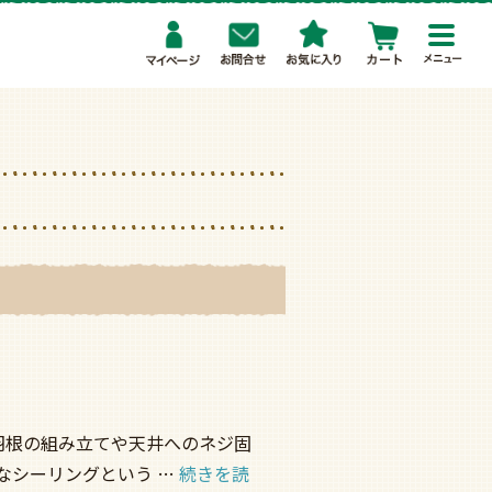
toggl
navig
羽根の組み立てや天井へのネジ固
なシーリングという …
続きを読