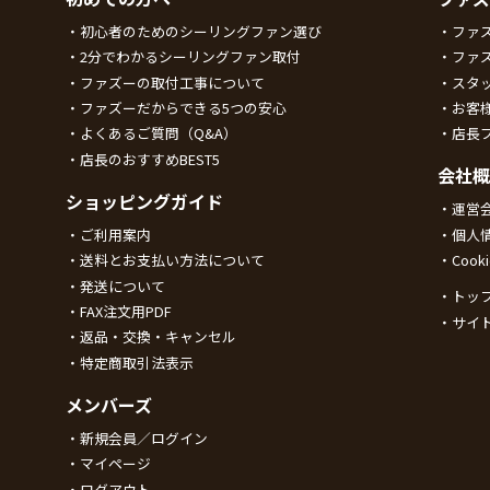
初心者のためのシーリングファン選び
ファ
2分でわかるシーリングファン取付
ファ
ファズーの取付工事について
スタ
ファズーだからできる5つの安心
お客
よくあるご質問（Q&A）
店長
店長のおすすめBEST5
会社概
ショッピングガイド
運営
ご利用案内
個人
送料とお支払い方法について
Coo
発送について
トッ
FAX注文用PDF
サイ
返品・交換・キャンセル
特定商取引法表示
メンバーズ
新規会員／ログイン
マイページ
ログアウト