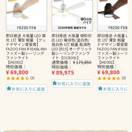
即日発送 大風量 LED 調
即日発送 大風量 傾斜対
即日発送 大風量 LED
光 1灯 薄型 軽量 【グッ
応 LED 電球色/温白色/
光 1灯 薄型 軽量 【
ドデザイン賞受賞】
昼白色 5灯 軽量 高演色
ドデザイン賞受賞】
FAZOO FAN IF0160L-WH
LED [R15] オーデリック
FAZOO FAN IF0160L
ファズー製シーリング
製シーリングファンラ
ファズー製シーリン
ファンライト
イト【OCB391】
ファンライト
【IAE001】
通常価格
¥
179,850
【IAE002】
特別価格
特別価格
特別価格
¥
69,800
¥
69,800
¥
89,975
3
5
お気に入りに追加
お気に入りに追加
お気に入りに