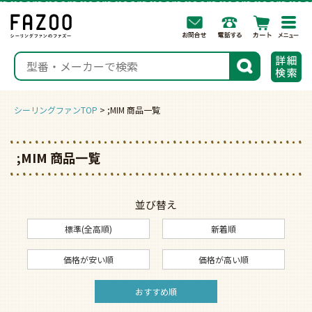
togg
navi
検索
シーリングファンTOP
;MIM 商品一覧
;MIM 商品一覧
並び替え
標準(全高順)
新着順
価格が安い順
価格が高い順
おすすめ順