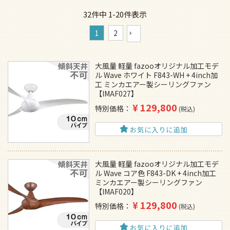
32
件中
1
-
20
件表示
1
2
大風量 軽量 fazooオリジナル加工モデ
ル Wave ホワイト F843-WH + 4inch加
工 ミンカエアー製シーリングファン
【IMAF027】
¥
129,800
特別価格
税込
お気に入りに追加
大風量 軽量 fazooオリジナル加工モデ
ル Wave コア色 F843-DK + 4inch加工
ミンカエアー製シーリングファン
【IMAF020】
¥
129,800
特別価格
税込
お気に入りに追加