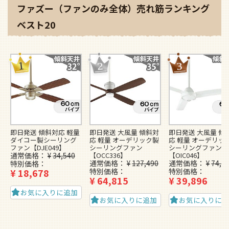
ファズー（ファンのみ全体）売れ筋ランキング
ベスト20
即日発送 傾斜対応 軽量
即日発送 大風量 傾斜対
即日発送 大風量 傾
ダイコー製シーリング
応 軽量 オーデリック製
応 軽量 オーデリッ
ファン【DJE049】
シーリングファン
シーリングファン
通常価格
¥
34,540
【OCC336】
【OIC046】
通常価格
¥
127,490
通常価格
¥
74,4
特別価格
¥
18,678
特別価格
特別価格
¥
64,815
¥
39,896
お気に入りに追加
お気に入りに追加
お気に入りに