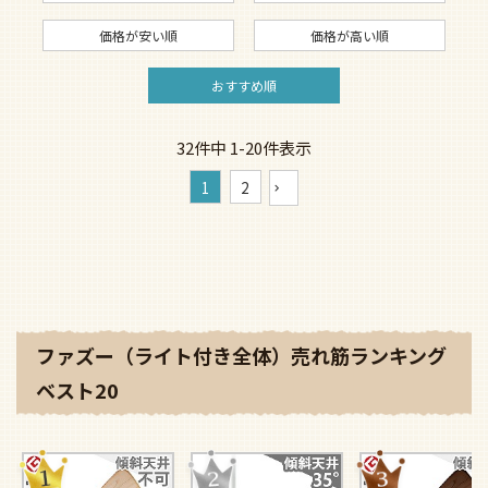
価格が安い順
価格が高い順
おすすめ順
32
件中
1
-
20
件表示
1
2
ファズー（ライト付き全体）売れ筋ランキング
ベスト20