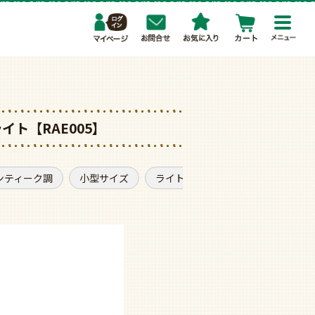
toggl
navig
ライト【RAE005】
ンティーク調
小型サイズ
ライト付き
普通天井
モ