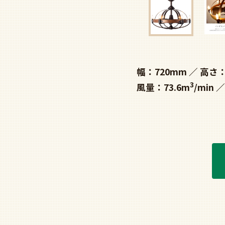
幅：720mm
高さ：
3
風量：73.6m
/min