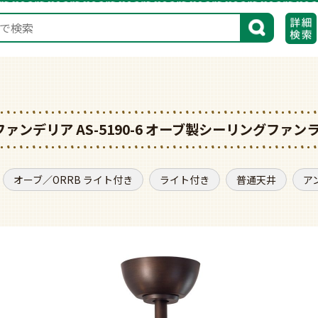
検索
 ファンデリア AS-5190-6 オーブ製シーリングファン
オーブ／ORRB ライト付き
ライト付き
普通天井
ア