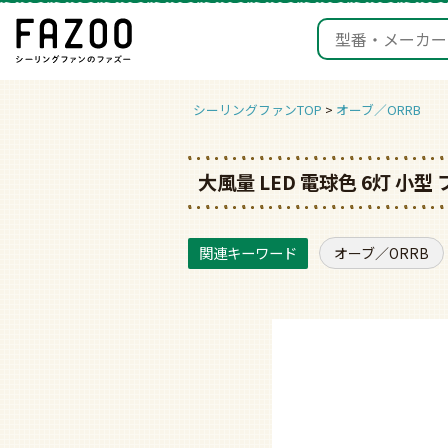
シーリングファンTOP
オーブ／ORRB
大風量 LED 電球色 6灯 小型
オーブ／ORRB