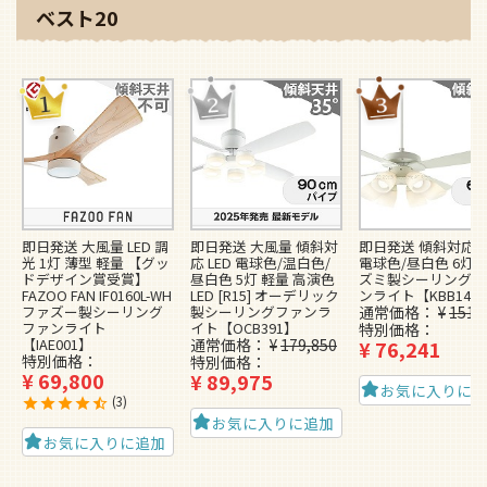
ベスト20
即日発送 大風量 LED 調
即日発送 大風量 傾斜対
即日発送 傾斜対応 L
光 1灯 薄型 軽量 【グッ
応 LED 電球色/温白色/
電球色/昼白色 6灯 
ドデザイン賞受賞】
昼白色 5灯 軽量 高演色
ズミ製シーリングフ
FAZOO FAN IF0160L-WH
LED [R15] オーデリック
ンライト【KBB148
ファズー製シーリング
製シーリングファンラ
通常価格
¥
151,
ファンライト
イト【OCB391】
特別価格
【IAE001】
通常価格
¥
179,850
¥
76,241
特別価格
特別価格
¥
69,800
¥
89,975
お気に入りに
3
お気に入りに追加
お気に入りに追加