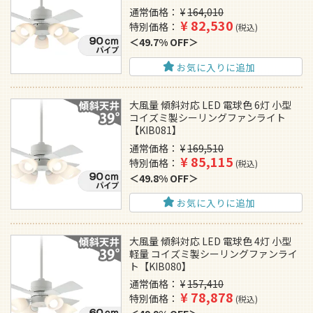
通常価格
¥
164,010
¥
82,530
特別価格
税込
49.7% OFF
お気に入りに追加
大風量 傾斜対応 LED 電球色 6灯 小型
コイズミ製シーリングファンライト
【KIB081】
通常価格
¥
169,510
¥
85,115
特別価格
税込
49.8% OFF
お気に入りに追加
大風量 傾斜対応 LED 電球色 4灯 小型
軽量 コイズミ製シーリングファンライ
ト【KIB080】
通常価格
¥
157,410
¥
78,878
特別価格
税込