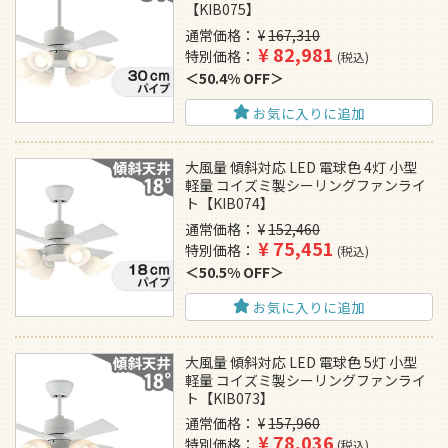
【KIB075】
通常価格
¥
167,310
¥
82,981
特別価格
税込
50.4% OFF
お気に入りに追加
大風量 傾斜対応 LED 電球色 4灯 小型
軽量 コイズミ製シーリングファンライ
ト【KIB074】
通常価格
¥
152,460
¥
75,451
特別価格
税込
50.5% OFF
お気に入りに追加
大風量 傾斜対応 LED 電球色 5灯 小型
軽量 コイズミ製シーリングファンライ
ト【KIB073】
通常価格
¥
157,960
¥
78,036
特別価格
税込