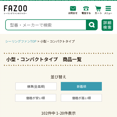
togg
navi
検索
シーリングファンTOP
小型・コンパクトタイプ
小型・コンパクトタイプ 商品一覧
並び替え
標準(全高順)
新着順
価格が安い順
価格が高い順
102
件中
1
-
20
件表示