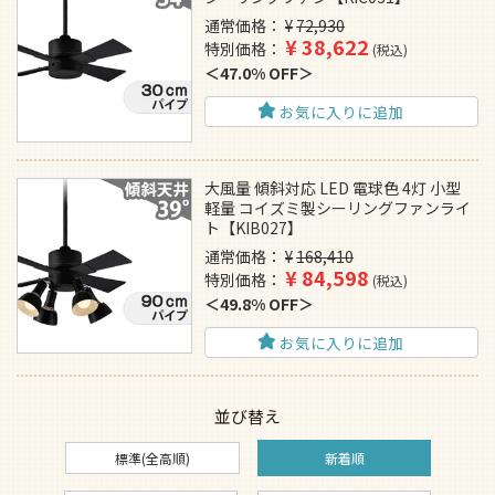
通常価格
¥
72,930
¥
38,622
特別価格
税込
47.0% OFF
お気に入りに追加
大風量 傾斜対応 LED 電球色 4灯 小型
軽量 コイズミ製シーリングファンライ
ト【KIB027】
通常価格
¥
168,410
¥
84,598
特別価格
税込
49.8% OFF
お気に入りに追加
並び替え
標準(全高順)
新着順