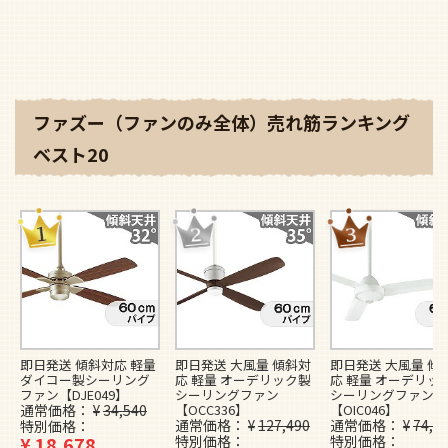
ファズー（ファンのみ全体）売れ筋ランキング
ベスト20
即日発送 傾斜対応 軽量
即日発送 大風量 傾斜対
即日発送 大風量 傾
ダイコー製シーリング
応 軽量 オーデリック製
応 軽量 オーデリッ
ファン【DJE049】
シーリングファン
シーリングファン
通常価格
¥
34,540
【OCC336】
【OIC046】
通常価格
¥
127,490
通常価格
¥
74,4
特別価格
¥
18,678
特別価格
特別価格