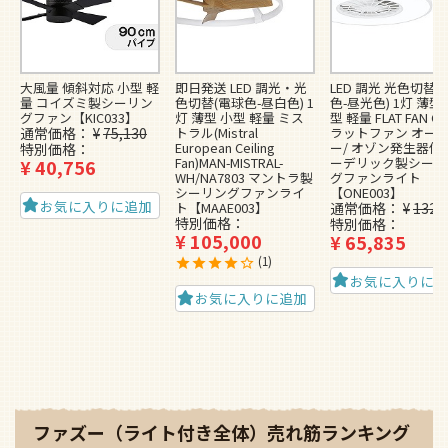
大風量 傾斜対応 小型 軽
即日発送 LED 調光・光
LED 調光 光色切替(
量 コイズミ製シーリン
色切替(電球色-昼白色) 1
色-昼光色) 1灯 薄型
グファン【KIC033】
灯 薄型 小型 軽量 ミス
型 軽量 FLAT FAN O3
通常価格
¥
75,130
トラル(Mistral
ラットファン オー
European Ceiling
ー/ オゾン発生器付]
特別価格
Fan)MAN-MISTRAL-
ーデリック製シーリ
¥
40,756
WH/NA7803 マントラ製
グファンライト
シーリングファンライ
【ONE003】
お気に入りに追加
ト【MAAE003】
通常価格
¥
132,
特別価格
特別価格
¥
105,000
¥
65,835
1
お気に入りに
お気に入りに追加
ファズー（ライト付き全体）売れ筋ランキング