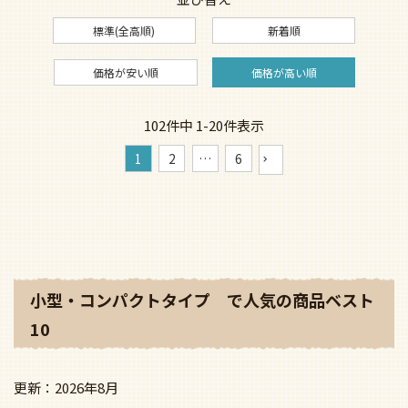
標準(全高順)
新着順
価格が安い順
価格が高い順
102
件中
1
-
20
件表示
1
2
…
6
小型・コンパクトタイプ で人気の商品ベスト
10
2026年8月