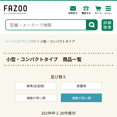
togg
navi
検索
シーリングファンTOP
小型・コンパクトタイプ
小型・コンパクトタイプ 商品一覧
並び替え
標準(全高順)
新着順
価格が安い順
価格が高い順
102
件中
1
-
20
件表示