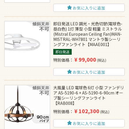
お気に入りに追加
即日発送 LED 調光・光色切替(電球色-
昼白色) 1灯 薄型 小型 軽量 ミストラル
(Mistral European Ceiling Fan)MAN-
MISTRAL-WH7801 マントラ製シーリ
ングファンライト【MAAE001】
即日発送
¥
99,000
特別価格
税込
お気に入りに追加
大風量 LED 電球色 6灯 小型 ファンデリ
ア AS-5190-6 + AS-5190-6-90cm オー
ブ製シーリングファンライト
【RAB008】
¥
102,300
特別価格
税込
お気に入りに追加