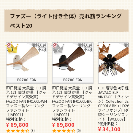
ファズー（ライト付き全体）売れ筋ランキング
ベスト20
即日発送 大風量 LED 調
即日発送 大風量 LED 調
LED 電球色 4灯 軽量
光 1灯 薄型 軽量 【グッ
光 1灯 薄型 軽量 【グッ
JAVALO ELF
ドデザイン賞受賞】
ドデザイン賞受賞】
VINTAGE（ヴィンテ
FAZOO FAN IF0160L-WH
FAZOO FAN IF0160L-BK
ジ）Collection JE-
ファズー製シーリング
ファズー製シーリング
CF001V-BK + LD2620
ファンライト
ファンライト
ライフオンプロダク
【IAE001】
【IAE002】
製シーリングファン
特別価格
特別価格
イト【WCE007】
¥
69,800
¥
69,800
特別価格
¥
34,100
3
5