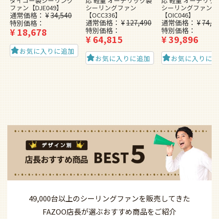
ダイコー製シーリング
応 軽量 オーデリック製
応 軽量 オーデリッ
ファン【DJE049】
シーリングファン
シーリングファン
通常価格
¥
34,540
【OCC336】
【OIC046】
通常価格
¥
127,490
通常価格
¥
74,4
特別価格
¥
18,678
特別価格
特別価格
¥
64,815
¥
39,896
お気に入りに追加
お気に入りに追加
お気に入りに
49,000台以上の
シーリングファンを
販売してきた
FAZOO店長が選ぶ
おすすめ商品を
ご紹介