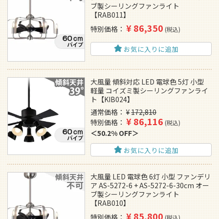
ブ製シーリングファンライト
【RAB011】
¥
86,350
特別価格
税込
お気に入りに追加
大風量 傾斜対応 LED 電球色 5灯 小型
軽量 コイズミ製シーリングファンライ
ト【KIB024】
通常価格
¥
172,810
¥
86,116
特別価格
税込
50.2% OFF
お気に入りに追加
大風量 LED 電球色 6灯 小型 ファンデリ
ア AS-5272-6 + AS-5272-6-30cm オー
ブ製シーリングファンライト
【RAB010】
¥
85,800
特別価格
税込