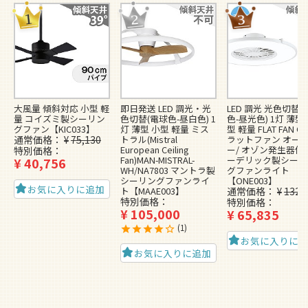
大風量 傾斜対応 小型 軽
即日発送 LED 調光・光
LED 調光 光色切替(
量 コイズミ製シーリン
色切替(電球色-昼白色) 1
色-昼光色) 1灯 薄型
グファン【KIC033】
灯 薄型 小型 軽量 ミス
型 軽量 FLAT FAN O3
通常価格
¥
75,130
トラル(Mistral
ラットファン オー
European Ceiling
ー/ オゾン発生器付]
特別価格
Fan)MAN-MISTRAL-
ーデリック製シーリ
¥
40,756
WH/NA7803 マントラ製
グファンライト
シーリングファンライ
【ONE003】
お気に入りに追加
ト【MAAE003】
通常価格
¥
132,
特別価格
特別価格
¥
105,000
¥
65,835
1
お気に入りに
お気に入りに追加