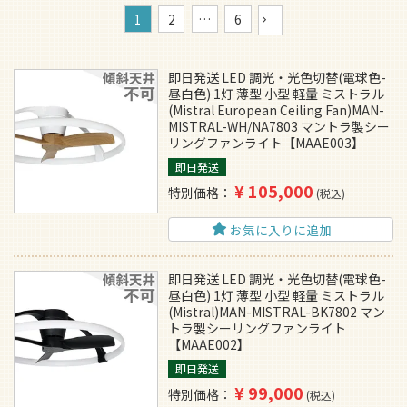
1
2
…
6
即日発送 LED 調光・光色切替(電球色-
昼白色) 1灯 薄型 小型 軽量 ミストラル
(Mistral European Ceiling Fan)MAN-
MISTRAL-WH/NA7803 マントラ製シー
リングファンライト【MAAE003】
即日発送
¥
105,000
特別価格
税込
お気に入りに追加
即日発送 LED 調光・光色切替(電球色-
昼白色) 1灯 薄型 小型 軽量 ミストラル
(Mistral)MAN-MISTRAL-BK7802 マン
トラ製シーリングファンライト
【MAAE002】
即日発送
¥
99,000
特別価格
税込