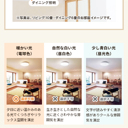
暖かい光
自然な白い光
少し青白い光
（電球色）
（昼白色）
（昼光色）
夕日に近い温かみのあ
生き生きとした自然な
文字が読みやすく清涼
る光で
くつろぎやリラ
光に近く
さわやかな雰
感があり
クールな雰囲
ックス空間を演出
囲気を演出
気を演出