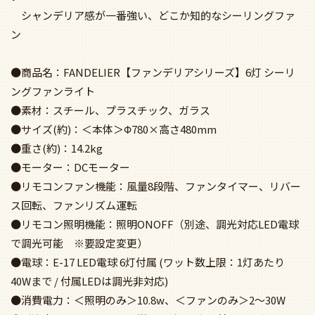
シャンデリア感が一番強い、どこか知的なシーリングファ
ン
●商品名：FANDELIER【ファンデリアシリーズ】6灯 シーリ
ングファンライト
●素材：スチール、プラスチック、ガラス
●サイズ(約)：＜本体＞Φ780×高さ480mm
●重さ(約)：14.2kg
●モーター：DCモーター
●リモコンファン機能：風量8段階、ファンタイマー、リバー
ス回転、ファンリズム運転
●リモコン照明機能：照明ONOFF（別途、調光対応LED電球
で調光可能 ※要設定変更）
●電球：E-17 LED電球 6灯付属 (ワット数上限：1灯あたり
40Wまで / 付属LEDは調光非対応)
●消費電力：＜照明のみ＞10.8w、＜ファンのみ＞2～30W