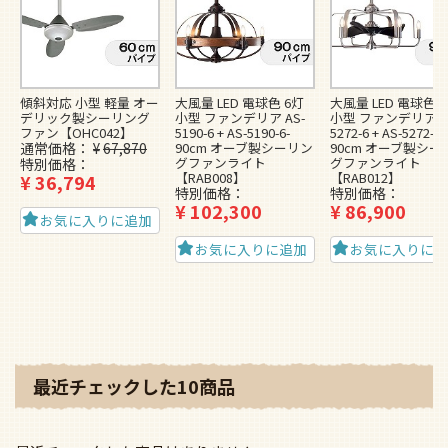
傾斜対応 小型 軽量 オー
大風量 LED 電球色 6灯
大風量 LED 電球色 
デリック製シーリング
小型 ファンデリア AS-
小型 ファンデリア A
ファン【OHC042】
5190-6 + AS-5190-6-
5272-6 + AS-5272-6-
通常価格
¥
67,870
90cm オーブ製シーリン
90cm オーブ製シー
グファンライト
グファンライト
特別価格
【RAB008】
【RAB012】
¥
36,794
特別価格
特別価格
¥
102,300
¥
86,900
お気に入りに追加
お気に入りに追加
お気に入りに
最近チェックした10商品