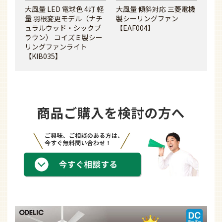
大風量 LED 電球色 4灯 軽
大風量 傾斜対応 三菱電機
量 羽根変更モデル（ナチ
製シーリングファン
ュラルウッド・シックブ
【EAF004】
ラウン） コイズミ製シー
リングファンライト
【KIB035】