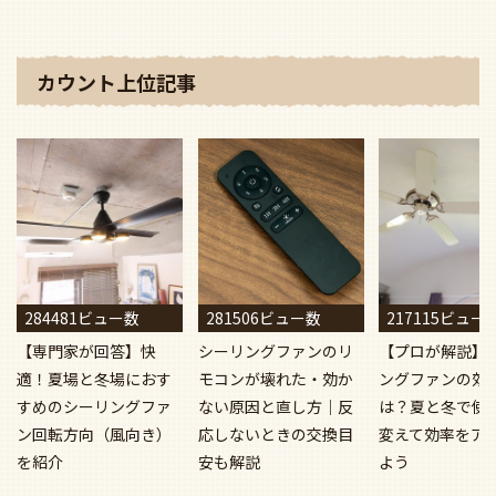
カウント上位記事
284481ビュー数
281506ビュー数
217115ビュー
【専門家が回答】快
シーリングファンのリ
【プロが解説】
適！夏場と冬場におす
モコンが壊れた・効か
ングファンの効
すめのシーリングファ
ない原因と直し方｜反
は？夏と冬で使
ン回転方向（風向き）
応しないときの交換目
変えて効率をア
を紹介
安も解説
よう