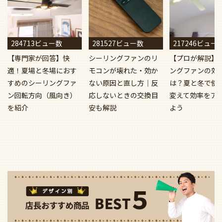
284713ビュー数
281527ビュー数
217246ビュー
【専門家が回答】快
シーリングファンのリ
【プロが解説】
適！夏場と冬場におす
モコンが壊れた・効か
ングファンの効
すめのシーリングファ
ない原因と直し方｜反
は？夏と冬で使
ン回転方向（風向き）
応しないときの交換目
変えて効率をア
を紹介
安も解説
よう