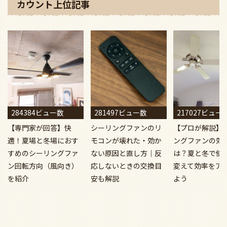
カウント上位記事
284384ビュー数
281497ビュー数
217027ビュー
【専門家が回答】快
シーリングファンのリ
【プロが解説】
適！夏場と冬場におす
モコンが壊れた・効か
ングファンの効
すめのシーリングファ
ない原因と直し方｜反
は？夏と冬で使
ン回転方向（風向き）
応しないときの交換目
変えて効率をア
を紹介
安も解説
よう