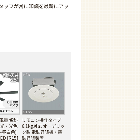
タッフが常に知識を最新にアッ
風量 傾斜
リモコン操作タイプ
 調光・光色
6.1kg対応 オーデリッ
-昼白色)
ク製 電動昇降機・電
D [R15]
動昇降装置