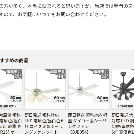
の方が多く、本当に悩まれると思いますが、当店では専門のス
すので、お気軽にいつでもお問い合わせください。
すすめの商品
大風量 傾斜
即日発送 傾斜対応
即日発送 傾斜対応 軽
即日発送 大
 電球色/温白
LED 電球色/昼白色 6
量 ダイコー製シーリ
対応 LED
5灯 軽量 高
灯 コイズミ製シーリ
ングファン
切替(電球色
[R15] オー
ングファンライト
【DJE054】
6灯 高演色LE