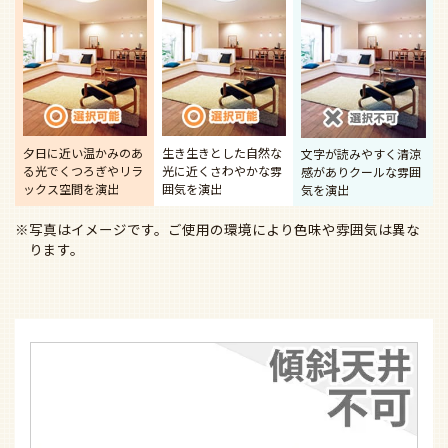
夕日に近い温かみのあ
生き生きとした自然な
文字が読みやすく清涼
る光で
くつろぎやリラ
光に近く
さわやかな雰
感があり
クールな雰囲
ックス空間を演出
囲気を演出
気を演出
※写真はイメージです。ご使用の環境により色味や雰囲気は異な
ります。