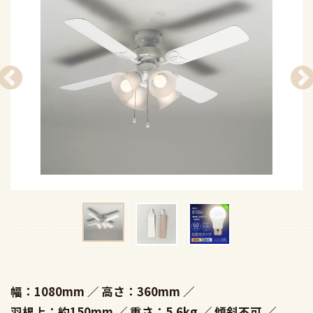
幅：1080mm
高さ：360mm
羽根上：約150mm
重さ：5.6kg
傾斜不可