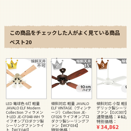
この商品をチェックした人がよく見ている商品
ベスト20
LED 電球色 6灯 軽量
傾斜対応 軽量 JAVALO
傾斜対応 小型 軽量 
JAVALO ELF Modern
ELF VINTAGE（ヴィンテ
デリック製シーリン
Collection フィラメン
ージ）Collection JE-
ファン【OJC007】
トLED JE-CF048-WH ラ
CF026 ライフオンプロ
通常価格
¥
62,5
イフオンプロダクツ製
ダクツ製シーリングフ
特別価格
シーリングファンライ
ァン【WCF034】
¥
34,862
ト【WCE040】
特別価格