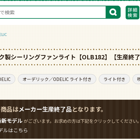
検索
LIC
デリック製シーリングファンライト【OLB182】【生産終
LIC
オーデリック／ODELIC ライト付き
ライト付き
の商品は
メーカー生産終了品
となります。
最新モデル
がございます。お求めの方は下記をクリックしてください
デルはこちら