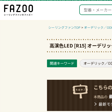
シーリングファンTOP
オーデリック／ODE
高演色LED [R15] オー
オーデリック／ODE
こちら
本商品の
最新モ