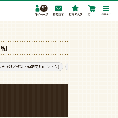
toggl
navig
了品】
吹き抜け／傾斜・勾配天井(ロフト付)
モダン
普通サイズ
。