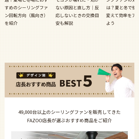
すめのシーリングファ
ない原因と直し方｜反
は？夏と冬で使
ン回転方向（風向き）
応しないときの交換目
変えて効率をア
を紹介
安も解説
よう
49,000台以上の
シーリングファンを
販売してきた
FAZOO店長が選ぶ
おすすめ商品を
ご紹介