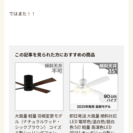
ではまた！！
この記事を見られた方に
おすすめの商品
大風量 軽量 羽根変更モデ
即日発送 大風量 傾斜対応
ル（ナチュラルウッド・
LED 電球色/温白色/昼白
シックブラウン） コイズ
色 5灯 軽量 高演色LED
ミ製シーリングファン
[R15] オーデリック製シ