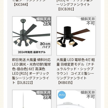
【KIC044】
ーリングファンライト
【OCB391】
即日発送 大風量 傾斜対応
大風量 LED 電球色 4灯 軽
LED 調光・光色切替(電球
量 羽根変更モデル（ナチ
色-昼白色) 6灯 高演色
ュラルウッド・シックブ
LED [R15] オーデリック
ラウン） コイズミ製シー
製シーリングファンライ
リングファンライト
ト【OLB222】
【KIB035】