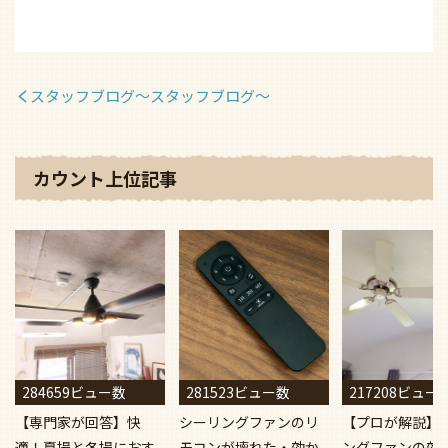
スタッフブログ〜スタッフブログ〜
カウント上位記事
284659ビュー数
281523ビュー数
217208ビュー
【専門家が回答】快
シーリングファンのリ
【プロが解説】
適！夏場と冬場におす
モコンが壊れた・効か
ングファンの効