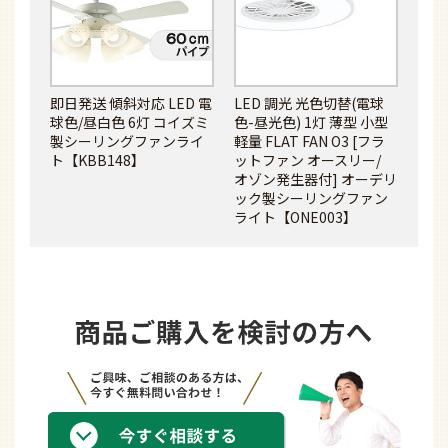
即日発送 傾斜対応 LED 電
LED 調光 光色切替(電球
球色/昼白色 6灯 コイズミ
色-昼光色) 1灯 薄型 小型
製シーリングファンライ
軽量 FLAT FAN O3 [フラ
ト【KBB148】
ットファン オースリー/
オゾン発生器付] オーデリ
ック製シーリングファン
ライト【ONE003】